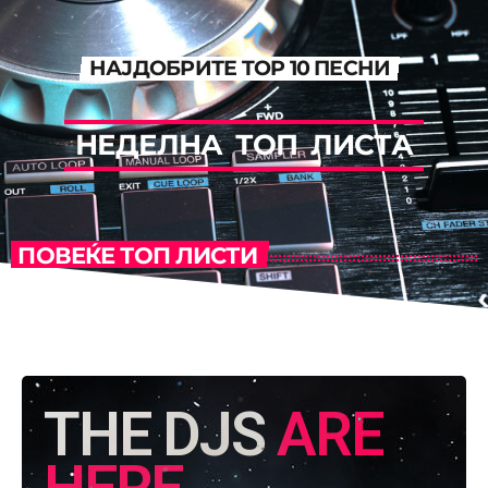
НАЈДОБРИТЕ TOP 10 ПЕСНИ
Н
Е
Д
Е
Л
Н
А
Т
О
П
Л
И
С
Т
А
ПОВЕЌЕ ТОП ЛИСТИ
THE DJS
ARE