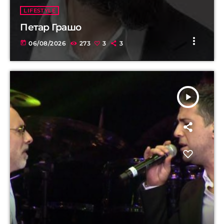
LIFESTYLE
Петар Грашо
more_vert
today
06/08/2026
273
3
3
play_arrow