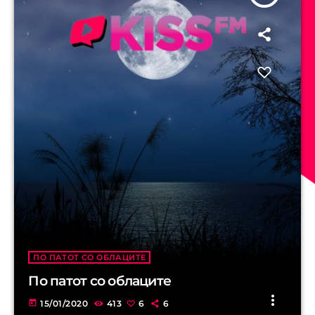
ПО ПАТОТ СО ОБЛАЦИТЕ
По патот со облаците
more_vert
today
15/01/2020
413
6
6