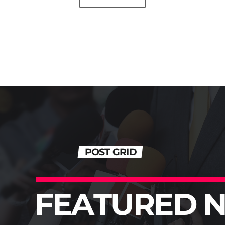
POST GRID
F
E
A
T
U
R
E
D