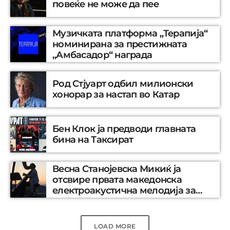
повеќе не може да пее
Музичката платформа „Терапија“
номинирана за престижната
„Амбасадор“ награда
Род Стјуарт одбил милионски
хонорар за настап во Катар
Бен Клок ја предводи главната
бина на Таксират
Весна Станојевска Микиќ ја
отсвире првата македонска
електроакустична мелодија за
соло харфа
LOAD MORE