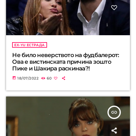
EX-YU ЕСТРАДА
Не било неверството на фудбалерот:
Ова е вистинската причина зошто
Пике и Шакира раскинаа?!
today
18/07/2022
60
insert_link