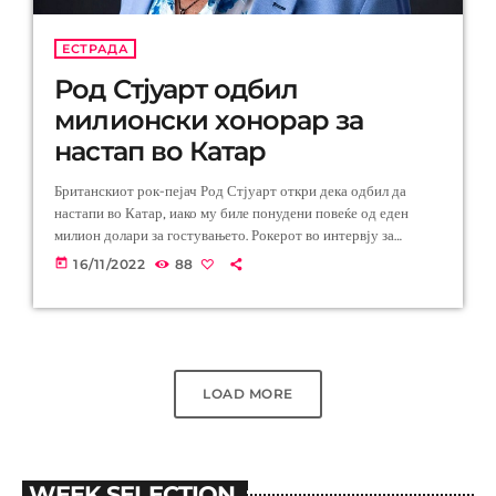
ЕСТРАДА
Род Стјуарт одбил
милионски хонорар за
настап во Катар
Британскиот рок-пејач Род Стјуарт откри дека одбил да
настапи во Катар, иако му биле понудени повеќе од еден
милион долари за гостувањето. Рокерот во интервју за
„Сандеј тајмс“ (The Sunday Times) говореше за
today
16/11/2022
88
претстојното Светско првенство во Катар, истакнувајќи дека
за него не е прифатливо да оди во таа земја. Пред 15 месеци
ми понудија многу пари – над милион долари, за да настапам
таму. Ги одбив. Не е во […]
LOAD MORE
WEEK SELECTION