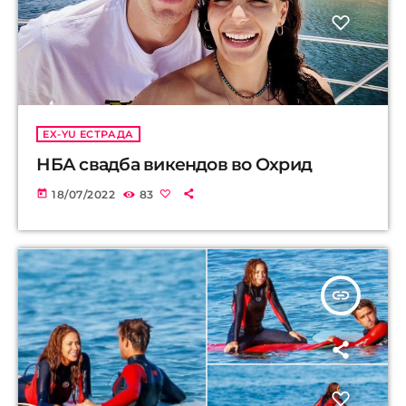
EX-YU ЕСТРАДА
НБА свадба викендов во Охрид
today
18/07/2022
83
insert_link