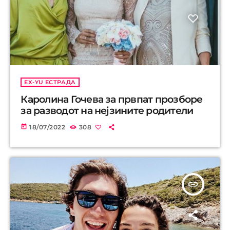
EX-YU ЕСТРАДА
Каролина Гочева за првпат прозборе
за разводот на нејзините родители
today
18/07/2022
308
insert_link