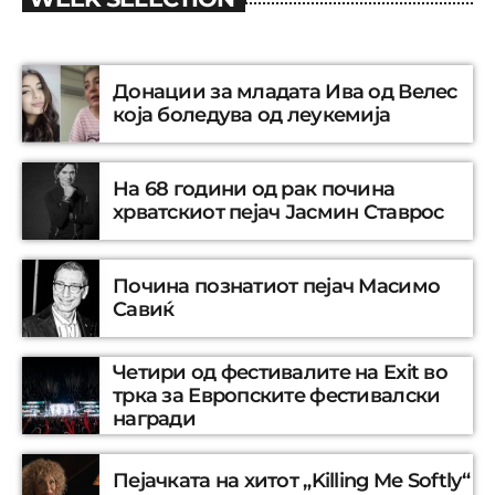
Донации за младата Ива од Велес
која боледува од леукемија
На 68 години од рак почина
хрватскиот пејач Јасмин Ставрос
Почина познатиот пејач Масимо
Савиќ
Четири од фестивалите на Exit во
трка за Европските фестивалски
награди
Пејачката на хитот „Killing Me Softly“