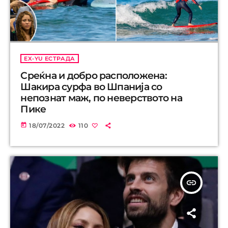
EX-YU ЕСТРАДА
Среќна и добро расположена:
Шакира сурфа во Шпанија со
непознат маж, по неверството на
Пике
today
18/07/2022
110
insert_link