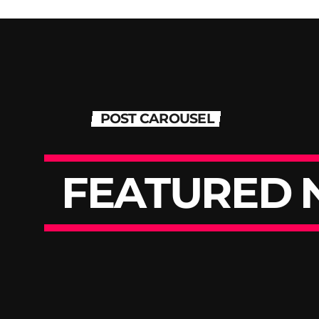
POST CAROUSEL
F
E
A
T
U
R
E
D