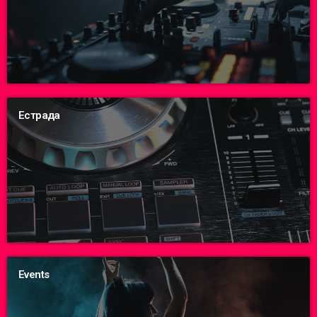
Естрада
Events