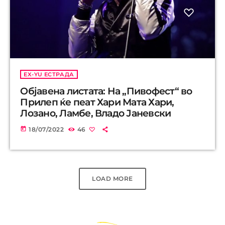
EX-YU ЕСТРАДА
Oбјавена листата: На „Пивофест“ во
Прилеп ќе пеат Хари Мата Хари,
Лозано, Ламбе, Владо Јаневски
today
18/07/2022
46
LOAD MORE