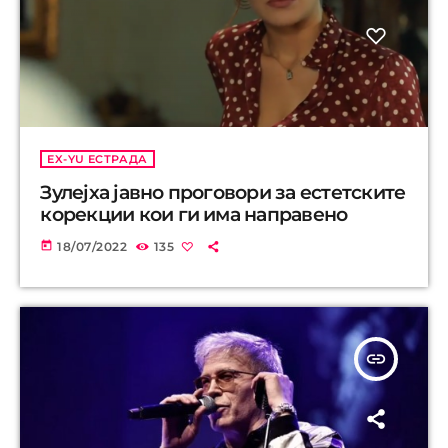
EX-YU ЕСТРАДА
Зулејха јавно проговори за естетските
корекции кои ги има направено
today
18/07/2022
135
insert_link