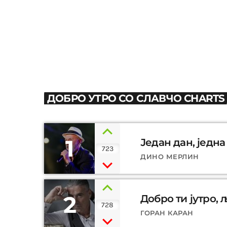
ДОБРО УТРО СО СЛАВЧО CHARTS
1
Један дан, једна
723
ДИНО МЕРЛИН
2
Добро ти јутро, 
728
ГОРАН КАРАН