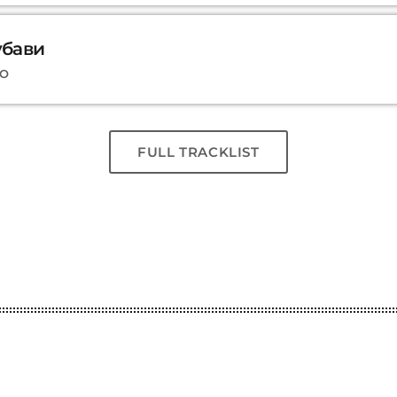
убави
ЦО
FULL TRACKLIST