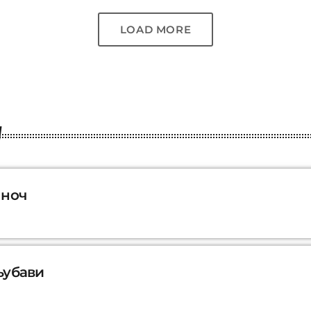
LOAD MORE
 ноч
љубави