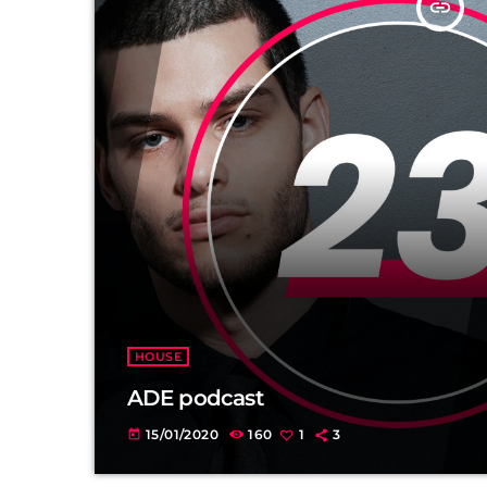
insert_link
HOUSE
ADE podcast
15/01/2020
160
1
3
today