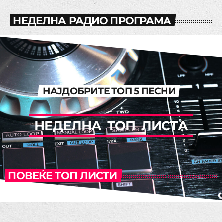
НЕДЕЛНА РАДИО ПРОГРАМА
НАЈДОБРИТЕ ТОП 5 ПЕСНИ
Н
Е
Д
Е
Л
Н
А
Т
О
П
Л
И
С
Т
А
ПОВЕЌЕ ТОП ЛИСТИ