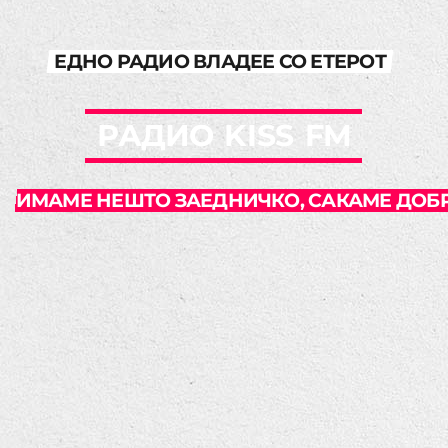
ЕДНО РАДИО ВЛАДЕЕ СО ЕТЕРОТ
Р
А
Д
И
О
K
I
S
S
F
M
ИМАМЕ НЕШТО ЗАЕДНИЧКО, САКАМЕ ДОБР