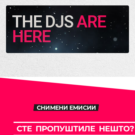
THE DJS
ARE
HERE
СНИМЕНИ ЕМИСИИ
С
Т
Е
П
Р
О
П
У
Ш
Т
И
Л
Е
Н
Е
Ш
Т
О
?