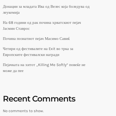
Донации за младата Ива од Велес која боледува од
леукемија
На 68 години од рак почина хрватскиот пејач
Јасмин Ставрос
Почина познатиот пејач Масимо Савиќ
Четири од фестивалите на Exit во трка за
Европските фестивалски награди
Пејачката на хитот „Killing Me Softly“ повеќе не
може да пее
Recent Comments
No comments to show.