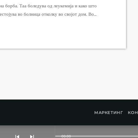
а борба. Таа боледува од леукемија и како што
естојува во болница отколку во својот дом. Во
ани луѓе да и помогнат да го помогне лекувањето
ма само својата […]
МАРКЕТИНГ
КОН
skip_previous
skip_next
00:00