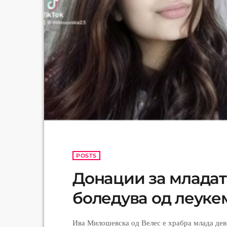
POSTS
Донации за младата
боледува од леуке
Ива Милошевска од Велес е храбра млада дево