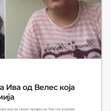
 Ива од Велес која
мија
јка која на својот профил на Тик-ток редовно