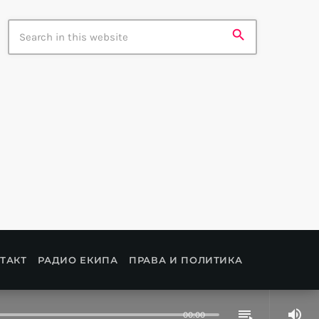
search
ТАКТ
РАДИО ЕКИПА
ПРАВА И ПОЛИТИКА
volume_up
playlist_play
00:00