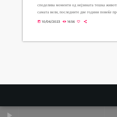
споделива моменти од нејзината тешка животн
самата вели, последните две години повеќе пр
последното видео таа упати апел до сите хум
10/06/2023
1656
today
бидејќи трошоците се многу големи, а таа ја и
play_arrow