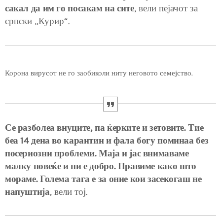
сакал да им го посакам на сите
, вели пејачот за
српски „Курир“.
Корона вирусот не го заобиколи ниту неговото семејство.
Се разболеа внуците, па ќерките и зетовите. Тие
беа 14 дена во карантин и фала богу поминаа без
посериозни проблеми. Маја и јас внимаваме
малку повеќе и ни е добро. Правиме како што
мораме. Голема тага е за оние кои засекогаш не
напуштија
, вели тој.