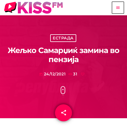
menu
ЕСТРАДА
Жељко Самарџиќ замина во
пензија
24/12/2021
31
today
share
email