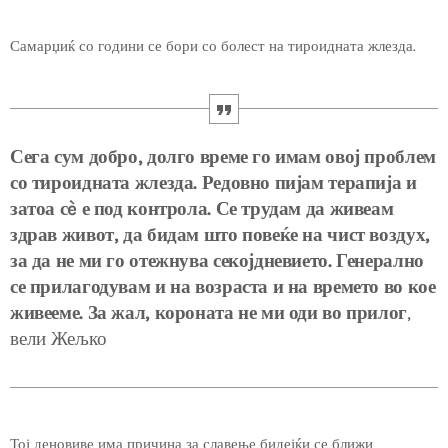
Самарџиќ со години се бори со болест на тироидната жлезда.
Сега сум добро, долго време го имам овој проблем
со тироидната жлезда. Редовно пијам терапија и
затоа сè е под контрола. Се трудам да живеам
здрав живот, да бидам што повеќе на чист воздух,
за да не ми го отежнува секојдневието. Генерално
се прилагодувам и на возраста и на времето во кое
живееме. За жал, короната не ми оди во прилог
,
вели Жељко
Тој деновиве има причина за славење бидејќи се ближи