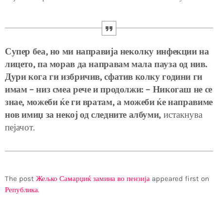
Супер беа, но ми направија неколку инфекции на
лицето, па морав да направам мала пауза од нив.
Дури кога ги избричив, сфатив колку години ги
имам – низ смеа рече и продолжи: – Никогаш не се
знае, можеби ќе ги вратам, а можеби ќе направиме
нов имиџ за некој од следните албуми,
истакнува
пејачот.
The post
Жељко Самарџиќ замина во пензија
appeared first on
Република
.