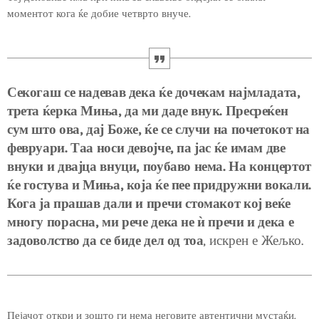
моментот кога ќе добие четврто внуче.
Секогаш се надевав дека ќе дочекам најмладата,
трета ќерка Миња, да ми даде внук. Пресреќен
сум што ова, дај Боже, ќе се случи на почетокот на
февруари. Таа носи девојче, па јас ќе имам две
внуки и двајца внуци, поубаво нема. На концертот
ќе гостува и Миња, која ќе пее придружни вокали.
Кога ја прашав дали и пречи стомакот кој веќе
многу порасна, ми рече дека не ѝ пречи и дека е
задоволство да се биде дел од тоа
, искрен е Жељко.
Пејачот откри и зошто ги нема неговите автентични мустаќи.