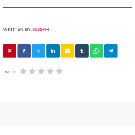
WRITTEN BY:
KISSFM
email
RATE IT