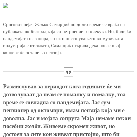
Српскиот пејач Жељко Самарџиќ по долго време се враќа на
публиката во Белград која со нетрпение го очекува. Но, бидејќи
пандемијата не запира, со што опстојувањето во музичката
индустрија е отежнато, Самарџиќ открива дека после овој
концерт ќе остане во пензија.
Размислував за периодот кога годините ќе ми
дозволуваат да пеам се помалку и помалку, тоа
време се совпадна со пандемијата. Јас сум
пензионер од октомври, имам пензија која ми е
доволна. Јас и мојата сопруга Маја немаме некои
посебни желби. Живееме скромен живот, но
достоен за сите кои живеат пристојно, што би