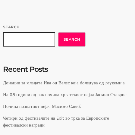
SEARCH
SEARCH
Recent Posts
Донации за младата Ива од Велес која боледува од леукемија
На 68 години од рак почина хрватскиот пејач Јасмин Ставрос
Почина познатиот пејач Масимо Савиќ
Четири од фестивалите на Exit во трка за Европските
фестивалски награди