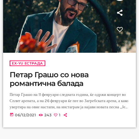
EX-YU ЕСТРАДА
Петар Грашо со нова
романтична балада
Петар Грашо на 11 февруари следната година, ќе одржи концерт во
Сплит арената, а на 26 февруари ќе пее во Загребската арена, а како
увертира на овие настапи, на инстаграм ја најави новата песна „Јел
ти река ко“, прекрасна балада која ги воодушеви неговите фанови.
today
06/12/2021
243
1
„Мислам дека ова е песна која сигурно ќе остане и ќе трае долго.
Имаме претензии да некако сите наши песни опстојуваат повеќе од
една година […]