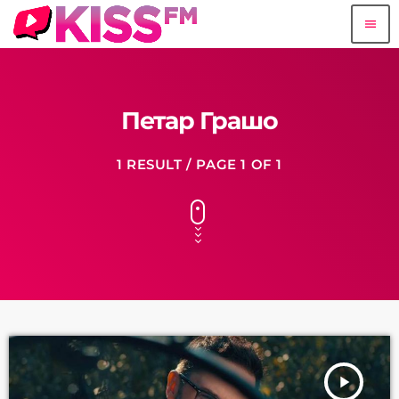
menu
Петар Грашо
1 RESULT / PAGE 1 OF 1
play_arrow