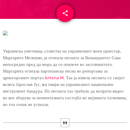
share
email
Украинска уметница, солистка на украинскиот воен оркестар,
Маргарита Мелешко, ја отпеала песната за Командантот Сава
непосредно пред да мора да се повлече во засолништето.
Маргарита отпеала партизанска песна во репортажа за
црногорскиот портал
Antena M
. Таа ја извела песната со својот
колега Јарослав Јус, кој свири на украинскиот национален
инструмент бандура. По песната таа требало да испрати видео
во кое зборува за моменталната состојба во нејзината татковина,
но тоа сепак не успеала.