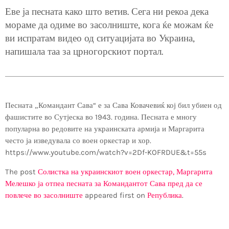
Еве ја песната како што ветив. Сега ни рекоа дека
мораме да одиме во засолниште, кога ќе можам ќе
ви испратам видео од ситуацијата во Украина,
напишала таа за црногорскиот портал.
Песната „Командант Сава“ е за Сава Ковачевиќ кој бил убиен од
фашистите во Сутјеска во 1943. година. Песната е многу
популарна во редовите на украинската армија и Маргарита
често ја изведувала со воен оркестар и хор.
https://www.youtube.com/watch?v=2Df-KOFRDUE&t=55s
The post
Солистка на украинскиот воен оркестар, Маргарита
Мелешко ја отпеа песната за Командантот Сава пред да се
повлече во засолниште
appeared first on
Република
.