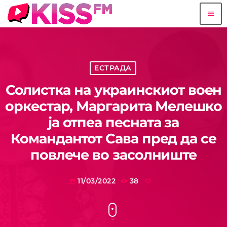
menu
ЕСТРАДА
Солистка на украинскиот воен
оркестар, Маргарита Мелешко
ја отпеа песната за
Командантот Сава пред да се
повлече во засолниште
11/03/2022
38
today