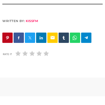
WRITTEN BY:
KISSFM
email
RATE IT