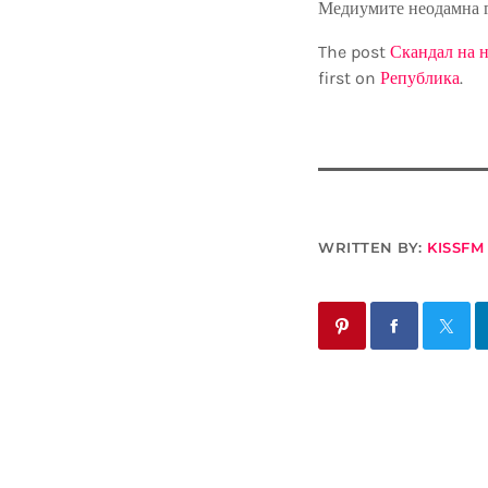
Медиумите неодамна го
The post
Скандал на н
first on
Република
.
WRITTEN BY:
KISSFM