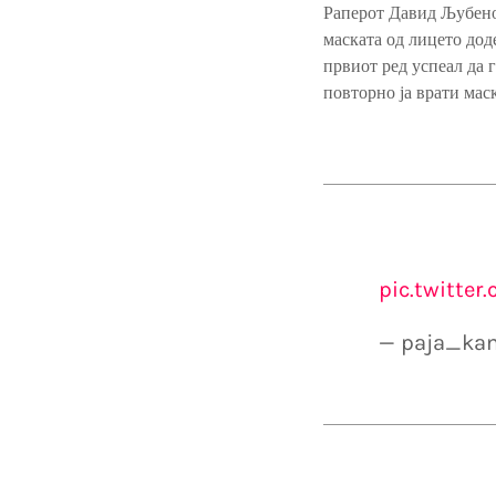
Раперот Давид Љубенов
маската од лицето дод
првиот ред успеал да г
повторно ја врати мас
pic.twitte
— paja_kam