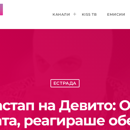
КАНАЛИ
KISS ТВ
ЕМИСИИ
ЕСТРАДА
астап на Девитo: 
ката, реагираше о