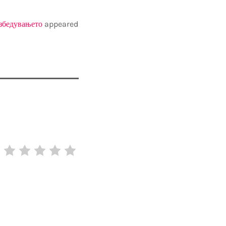
езбедувањето
appeared