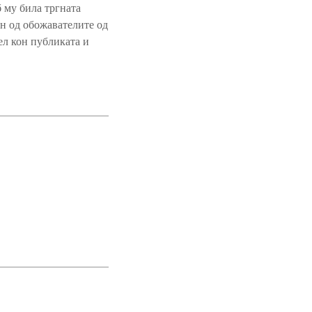
 му била тргната
ен од обожавателите од
тел кон публиката и