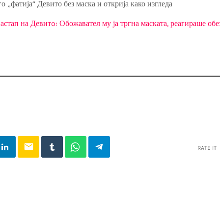
 „фатија“ Девито без маска и открија како изгледа
астап на Девитo: Обожавател му ја тргна маската, реагираше об
email
RATE IT