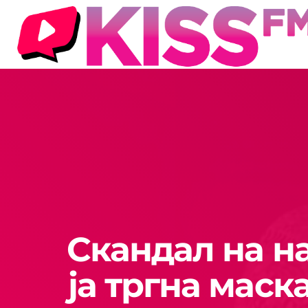
Скандал на н
ја тргна мас