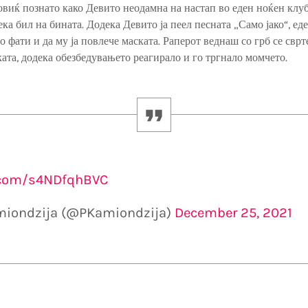
иќ познато како Девито неодамна на настап во еден ноќен клуб
ека бил на бината. Додека Девито ја пеел песната „Само јако“, ед
о фати и да му ја повлече маската. Раперот веднаш со грб се свр
ката, додека обезбедувањето реагирало и го тргнало момчето.
r.com/s4NDfqhBVC
iondzija (@PKamiondzija)
December 25, 2021