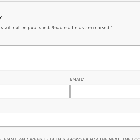
y
s will not be published. Required fields are marked *
EMAIL*
, EMAIL, AND WEBSITE IN THIS BROWSER FOR THE NEXT TIME I 