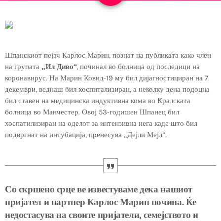
Шпанскиот пејач Карлос Марин, познат на публиката како член
на групата
„Ил Диво“
, починал во болница од последици на
коронавирус. На Марин Ковид-19 му бил дијагностициран на 7.
декември, веднаш бил хоспитализиран, а неколку дена подоцна
бил ставен на медицинска индуктивна кома во Кралската
болница во Манчестер. Овој 53-годишен Шпанец бил
хоспатилизиран на оделот за интензивна нега каде што бил
подвргнат на интубација, пренесува „Дејли Мејл”.
Со скршено срце ве известуваме дека нашиот
пријател и партнер Карлос Марин почина. Ќе
недостасува на своите пријатели, семејството и