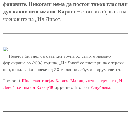
фановите. Никогаш нема да постои таков глас или
дух каков што имаше Карлос –
стои во објавата на
членовите на „Ил Диво“.
Пејачот бил дел од оваа хит група од самото нејзино
формирање во 2003 година. „Ил Диво“ се пионери на оперски
поп, продавајќи повеќе од 30 милиони албуми ширум светот.
The post
Шпанскиот пејач Карлос Марин, член на групата „Ил
Диво“ почина од Ковид-19
appeared first on
Република
.