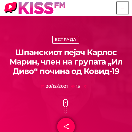
menu
ЕСТРАДА
Шпанскиот пејач Карлос
Марин, член на групата „Ил
Диво“ почина од Ковид-19
20/12/2021
15
today
share
email