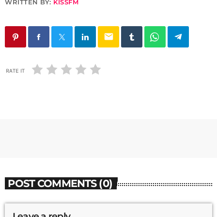
WRITTEN BY:
KISSFM
email
RATE IT
POST COMMENTS (0)
Leave a reply