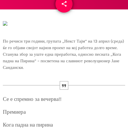
share
email
По речиси три години, групата „Некст Тајм“ на 13 април (среда)
ќе го објави својот најнов проект на кој работеа долго време.
Станува збор за уште една преработка, односно песната „Кога
падна на Пирина“ – посветена на славниот револуционер Јане
Сандански.
Се е спремно за вечерва!!
Премиера
Кога падна на пирина