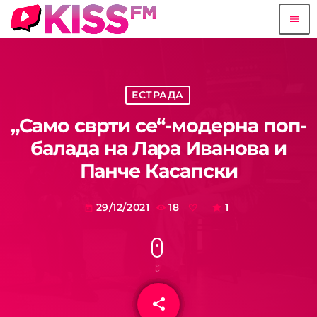
menu
ЕСТРАДА
„Само сврти се“-модерна поп-
балада на Лара Иванова и
Панче Касапски
29/12/2021
18
1
today
share
email