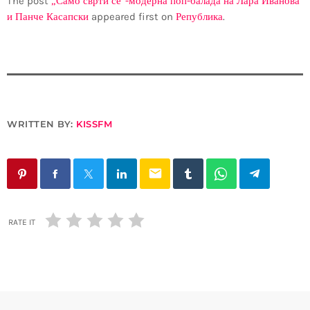
The post
„Само сврти се“-модерна поп-балада на Лара Иванова
и Панче Касапски
appeared first on
Република
.
WRITTEN BY:
KISSFM
email
RATE IT