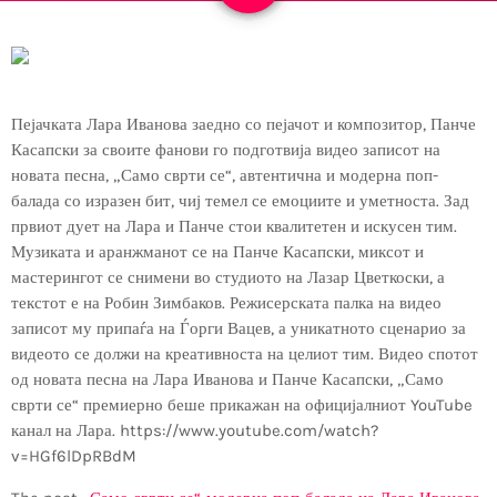
Пејачката Лара Иванова заедно со пејачот и композитор, Панче
Касапски за своите фанови го подготвија видео записот на
новата песна, „Само сврти се“, автентична и модерна поп-
балада со изразен бит, чиј темел се емоциите и уметноста. Зад
првиот дует на Лара и Панче стои квалитетен и искусен тим.
Музиката и аранжманот се на Панче Касапски, миксот и
мастерингот се снимени во студиото на Лазар Цветкоски, а
текстот е на Робин Зимбаков. Режисерската палка на видео
записот му припаѓа на Ѓорги Вацев, а уникатното сценарио за
видеото се должи на креативноста на целиот тим. Видео спотот
од новата песна на Лара Иванова и Панче Касапски, „Само
сврти се“ премиерно беше прикажан на официјалниот YouTube
канал на Лара. https://www.youtube.com/watch?
v=HGf6lDpRBdM