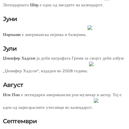
Легендарната
Шер
е една од ѕвездите на календарот.
Јуни
Нормани
е американска пејачка и балерина.
Јули
Џенифер Хадсон
ја доби награфата Греми за својот деби албум
„Џенифер Хадсон“, издаден во 2008 година.
Август
Иги Поп
е легендарен американски рок-музичар и актер. Тој е
еден од највозрасните учесници во календарот.
Септември