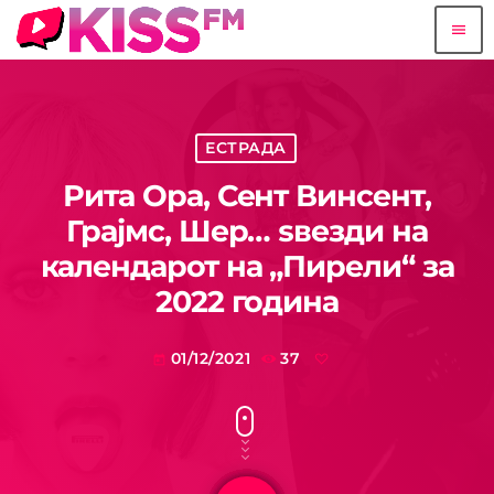
menu
ЕСТРАДА
Рита Ора, Сент Винсент,
Грајмс, Шер… ѕвезди на
календарот на „Пирели“ за
2022 година
01/12/2021
37
today