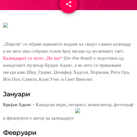
share
email
„Пирели“ го објави најновото издани на својот славен календар
и во него има собрано голем број ѕвезди од музичкиот свет.
Календарот со мото „На пат“
(On the Road) е подготвен од
канадскиот музичар Брајан Адамс, а во него се прикажани
ѕвезди како Шер, Грајмс, Џенифер Хадсон, Нормани, Рита Ора,
Иги Поп, Савити, Кали Учес и Сент Винсент.
Јануари
Брајан Адамс
– Канадски пејач, гитарист, композитор, фотограф
и филантроп е автор на календарот
Февруари