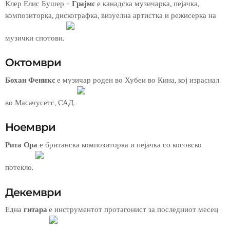
Клер Елис Бушер –
Грајмс
е канадска музичарка, пејачка,
композиторка, дискографка, визуелна артистка и режисерка на
музички спотови.
Октомври
Бохан Феникс
е музичар роден во Хубеи во Кина, кој израснал
во Масачусетс, САД.
Ноември
Рита Ора
е британска композиторка и пејачка со косовско
потекло.
Декември
Една
гитара
е инструментот протагонист за последниот месец