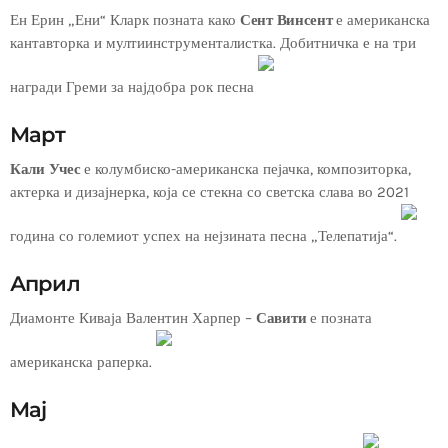
Ен Ерин „Ени“ Кларк позната како
Сент Винсент
е американска
кантавторка и мултиинструменталистка. Добитничка е на три
награди Греми за најдобра рок песна
Март
Кали Учес
е колумбиско-американска пејачка, композиторка,
актерка и дизајнерка, која се стекна со светска слава во 2021
година со големиот успех на нејзината песна „Телепатија“.
Април
Диамонте Киваја Валентин Харпер –
Савити
е позната
американска раперка.
Мај