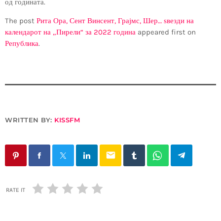
од годината.
The post
Рита Ора, Сент Винсент, Грајмс, Шер… ѕвезди на
календарот на „Пирели“ за 2022 година
appeared first on
Република
.
WRITTEN BY:
KISSFM
email
RATE IT