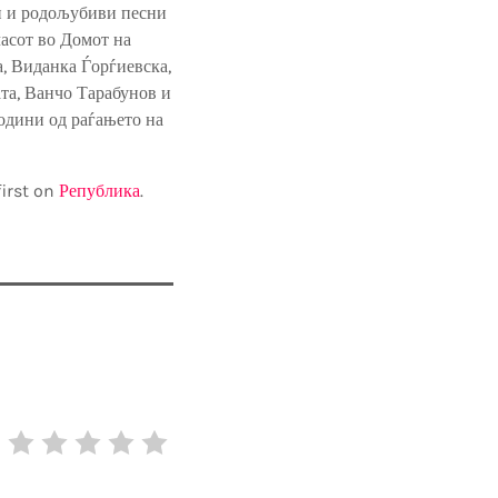
ки и родољубиви песни
часот во Домот на
а, Виданка Ѓорѓиевска,
та, Ванчо Тарабунов и
години од раѓањето на
irst on
Република
.