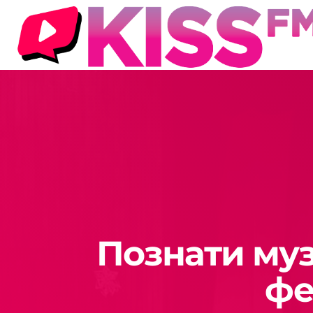
Познати муз
фе