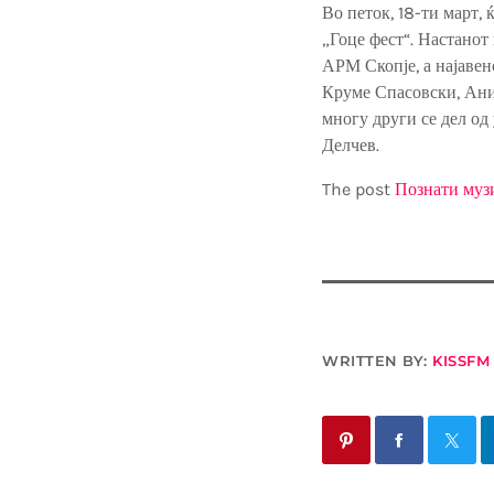
Во петок, 18-ти март,
„Гоце фест“. Настанот 
АРМ Скопје, а најавен
Круме Спасовски, Ани
многу други се дел од
Делчев.
The post
Познати муз
WRITTEN BY:
KISSFM