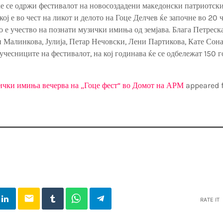
 ќе се одржи фестивалот на новосоздадени македонски патриотс
кој е во чест на ликот и делото на Гоце Делчев ќе започне во 20 
о е учество на познати музички имиња од земјава. Блага Петреск
 Малинкова, Јулија, Петар Нечовски, Лени Партикова, Кате Сона
 учесниците на фестивалот, на кој годинава ќе се одбележат 150 
ички имиња вечерва на „Гоце фест“ во Домот на АРМ
appeared f
email
RATE IT