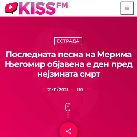
menu
ЕСТРАДА
Последната песна на Мерима
Његомир објавена е ден пред
нејзината смрт
21/11/2021
110
today
share
email