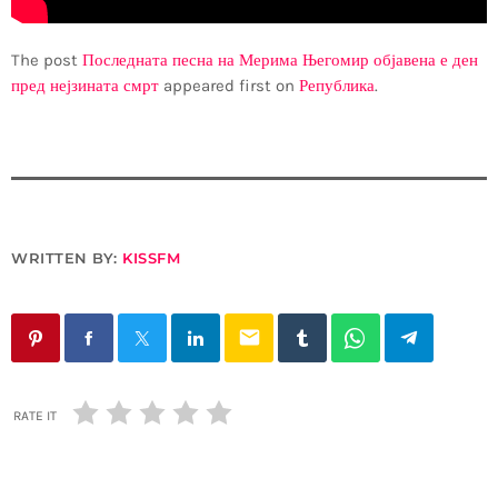
The post
Последната песна на Мерима Његомир објавена е ден
пред нејзината смрт
appeared first on
Република
.
WRITTEN BY:
KISSFM
email
RATE IT