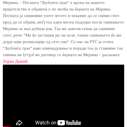
Мерима. – Песмата “Љубовта трае“ е круна на нашето
пријателство и објавена е по желба на ќерката на Марина.
Песмата ја снимивме уште летото и чекавме да се сними спот
пред да се објави, меѓутоа еден месец подоцна после снимањето
Мерима за жал добила рак. Таа ме замоли сепак да снимиме
спот, рече: “Ма ќе застанам јас на нозе, таман снимањето ќе ми
дојде како релаксација од сето ова“. Со нас на РТС ја отпеа
“Љубовта трае“ како изненадување и поради тоа ја ставивме таа
снимка на Јутјуб во договор со ќерката на Мерима – раскажал
Зоран
Дашиќ.