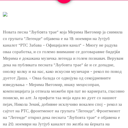
Новата песна “Љубoвта трае“ која Мерима Његомир ја снимила
со групата “Легенде“ објавена е на 19. ноември на Јутјуб
каналот “РТС Забава – Официјален канал“ – Многу не радува
оваа соработка, и со големо внимание се договаравме бидејќи
Мерима е докажана музичка легенда и голем познавач. Верувам
дека на публиката песната “Љубовта трае“ ќе и се допадне,
онолку колку и на нас, како искусни музичари – рекол по повод
дуетот Даша. – Оваа балада се одвојува од секојдневните
изведувања – Мерима Његомир, инаку мецосопран,
композицијата ја отпеала можеби прв пат во кариерата, гласовно
пониско, во алт. Ја прифати таа моја идеа во дует со нашиот
пејач, Никола Зекиќ, добивме исклучиво вокален спој – рекол за
сајтот на РТС, фронтменот на групата “Легенде“. Фронтменот
на “Легенде“ открил дека песната “Љубовта трае“ е објавена е
на 20. ноември на Јутјуб каналот по желба на ќерката на