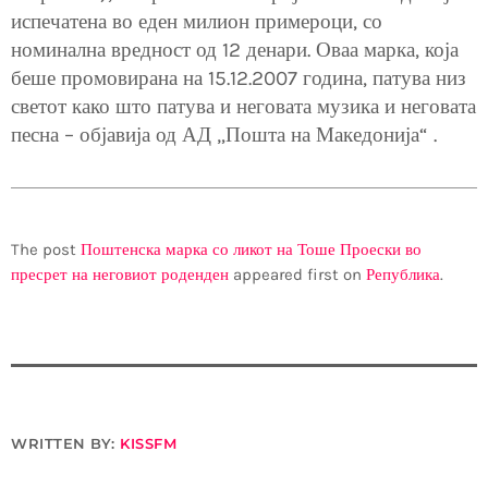
испечатена во еден милион примероци, со
номинална вредност од 12 денари. Оваа марка, која
беше промовирана на 15.12.2007 година, патува низ
светот како што патува и неговата музика и неговата
песна – објавија од АД „Пошта на Македонија“ .
The post
Поштенска марка со ликот на Тоше Проески во
пресрет на неговиот роденден
appeared first on
Република
.
WRITTEN BY:
KISSFM