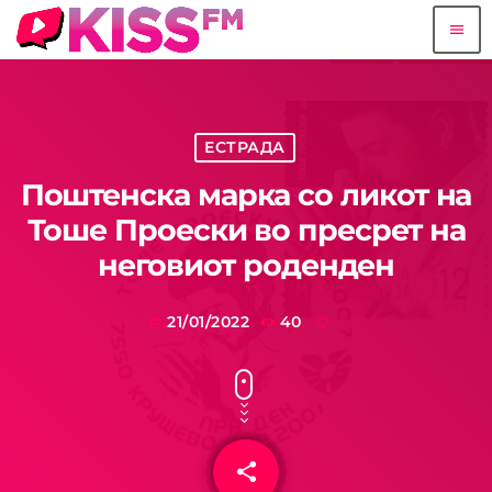
menu
ЕСТРАДА
Поштенска марка со ликот на
Тоше Проески во пресрет на
неговиот роденден
21/01/2022
40
today
share
email