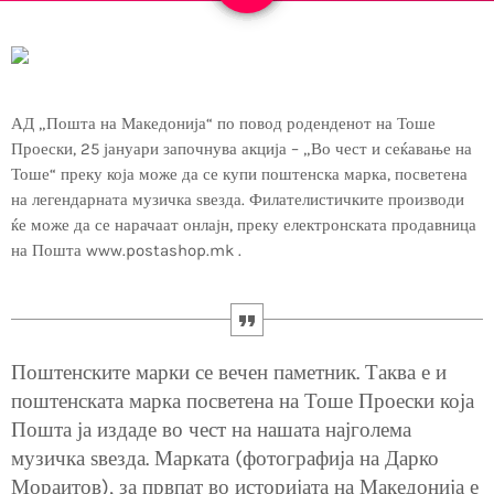
АД „Пошта на Македонија“ по повод роденденот на Тоше
Проески, 25 јануари започнува акција – „Во чест и сеќавање на
Тоше“ преку која може да се купи поштенска марка, посветена
на легендарната музичка ѕвезда. Филателистичките производи
ќе може да се нарачаат онлајн, преку електронската продавница
на Пошта www.postashop.mk .
Поштенските марки се вечен паметник. Таква е и
поштенската марка посветена на Тоше Проески која
Пошта ја издаде во чест на нашата најголема
музичка ѕвезда. Марката (фотографија на Дарко
Мораитов), за првпат во историјата на Македонија е