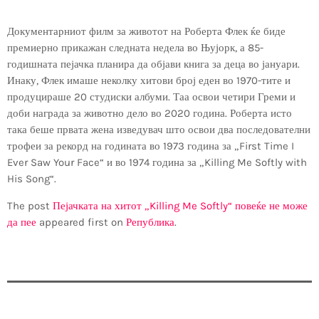
Документарниот филм за животот на Роберта Флек ќе биде
премиерно прикажан следната недела во Њујорк, а 85-
годишната пејачка планира да објави книга за деца во јануари.
Инаку, Флек имаше неколку хитови број еден во 1970-тите и
продуцираше 20 студиски албуми. Таа освои четири Греми и
доби награда за животно дело во 2020 година. Роберта исто
така беше првата жена изведувач што освои два последователни
трофеи за рекорд на годината во 1973 година за „First Time I
Ever Saw Your Face“ и во 1974 година за „Killing Me Softly with
His Song“.
The post
Пејачката на хитот „Killing Me Softly“ повеќе не може
да пее
appeared first on
Република
.