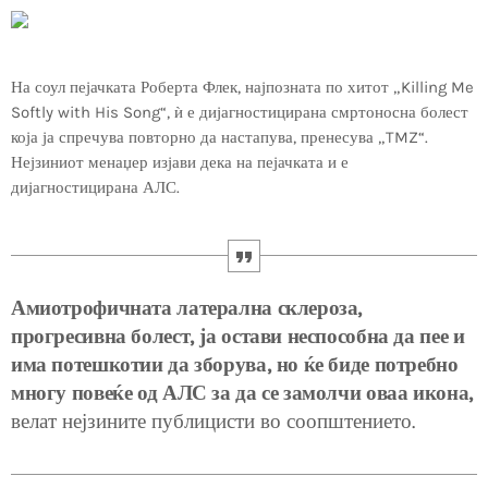
На соул пејачката Роберта Флек, најпозната по хитот „Killing Me
Softly with His Song“, ѝ е дијагностицирана смртоносна болест
која ја спречува повторно да настапува, пренесува „TMZ“.
Нејзиниот менаџер изјави дека на пејачката и е
дијагностицирана АЛС.
Амиотрофичната латерална склероза,
прогресивна болест, ја остави неспособна да пее и
има потешкотии да зборува, но ќе биде потребно
многу повеќе од АЛС за да се замолчи оваа икона,
велат нејзините публицисти во соопштението.