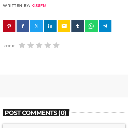
WRITTEN BY:
KISSFM
email
RATE IT
POST COMMENTS (0)