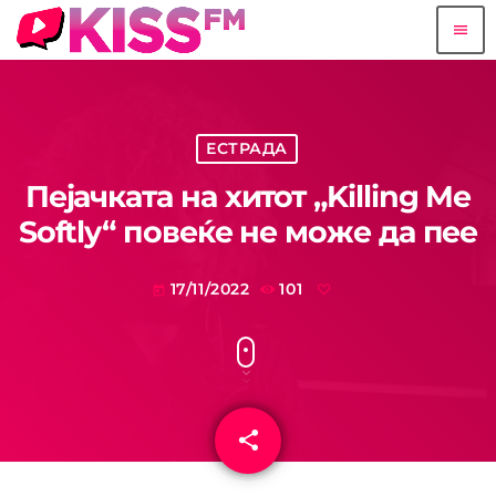
menu
ЕСТРАДА
Пејачката на хитот „Killing Me
Softly“ повеќе не може да пее
17/11/2022
101
today
share
email