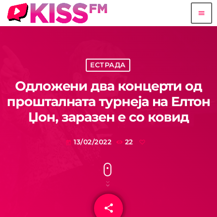
menu
ЕСТРАДА
Одложени два концерти од
прошталната турнеја на Елтон
Џон, заразен е со ковид
13/02/2022
22
today
share
email