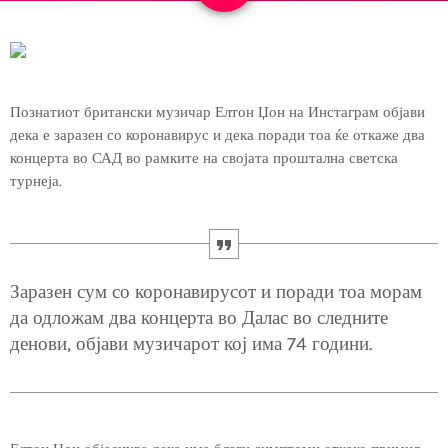
Познатиот британски музичар Елтон Џон на Инстаграм објави
дека е заразен со коронавирус и дека поради тоа ќе откаже два
концерта во САД во рамките на својата проштална светска
турнеја.
Заразен сум со коронавирусот и поради тоа морам
да одложам два концерта во Далас во следните
денови, објави музичарот кој има 74 години.