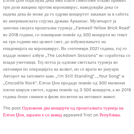
Елтон Џон објаснува дека има благи симптоми откако примил
три дози вакцина против коронавирус, наведувајќи дека се
надева дека ќе може да го одржи концертот закажан за в сабота
во американската сојузна држава Арканзас. Музичарот ја
започна својата проштална турнеја „Farewell Yellow Brick Road“
во 2018 година, со планирани повеќе од 300 концерти во текот
на три години низ целиот свет, до избувнувањето на
епидемијата на коронавирус. Во септември 2021 година, тој го
издаде новиот албум „The Lockdown Sessions“ во соработка со
млади уметници. Тој потоа ја одложи светската турнеја во
октомври по операцијата на колкот, но се врати во јануари.
Авторот на хитовите како „I’m Still Standing“, „Your Song“ и
„Crocodile Rock“, Елтон Џон продаде повеќе од 300 милиони
плочи ширум светот, одржа повеќе од 3 500 концерти, а во 2019
година беше снимен и филм посветен на неговиот живот.
The post
Одложени два концерти од прошталната турнеја на
Елтон Џон, заразен е со ковид
appeared first on
Република
.