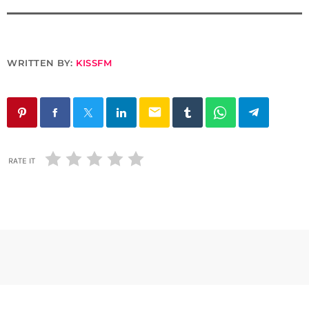
WRITTEN BY:
KISSFM
email
RATE IT