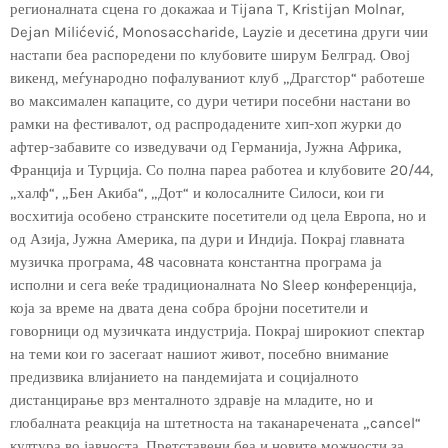
регионалната сцена го докажаа и Tijana T, Kristijan Molnar,
Dejan Milićević, Monosaccharide, Layzie и десетина други чии
настапи беа распоредени по клубовите ширум Белград. Овој
викенд, меѓународно пофалуваниот клуб „Драгстор“ работеше
во максимален капаците, со дури четири посебни настани во
рамки на фестивалот, од распродадените хип-хоп журки до
афтер-забавите со изведувачи од Германија, Јужна Африка,
Франција и Турција. Со полна пареа работеа и клубовите 20/44,
„халф“, „Бен Акиба“, „Дот“ и колосалните Силоси, кои ги
восхитија особено странските посетители од цела Европа, но и
од Азија, Јужна Америка, па дури и Индија. Покрај главната
музичка програма, 48 часовната константна програма ја
исполни и сега веќе традиционалната No Sleep конференција,
која за време на двата дена собра бројни посетители и
говорници од музичката индустрија. Покрај широкиот спектар
на теми кои го засегаат нашиот живот, посебно внимание
предизвика влијанието на пандемијата и социјалното
дистанцирање врз менталното здравје на младите, но и
глобалната реакција на штетноста на таканаречената „cancel“
култура во јавноста, Претставени беа и новите можности за