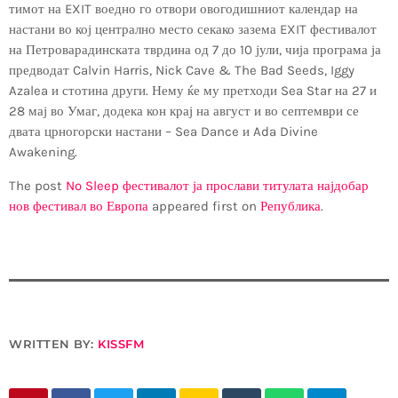
тимот на EXIT воедно го отвори овогодишниот календар на
настани во кој централно место секако зазема EXIT фестивалот
на Петроварадинската тврдина од 7 до 10 јули, чија програма ја
предводат Calvin Harris, Nick Cave & The Bad Seeds, Iggy
Azalea и стотина други. Нему ќе му претходи Sea Star на 27 и
28 мај во Умаг, додека кон крај на август и во септември се
двата црногорски настани – Sea Dance и Ada Divine
Awakening.
The post
No Sleep фестивалот ја прослави титулата најдобар
нов фестивал во Европа
appeared first on
Република
.
WRITTEN BY:
KISSFM