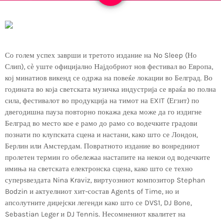
Со голем успех заврши и третото издание на No Sleep (Но
Слип), сѐ уште официјално Најдобриот нов фестивал во Европа,
кој минатиов викенд се одржа на повеќе локации во Белград. Во
годината во која светската музичка индустрија се враќа во полна
сила, фестивалот во продукција на тимот на EXIT (Егзит) по
двегодишна пауза повторно покажа дека може да го издигне
Белград во место кое е рамо до рамо со водечките градови
познати по клупската сцена и настани, како што се Лондон,
Берлин или Амстердам. Повратното издание во вонредниот
пролетен термин го обележаа настапите на некои од водечките
имиња на светската електронска сцена, како што се техно
суперѕвездата Nina Kraviz, виртуозниот композитор Stephan
Bodzin и актуелниот хит-состав Agents of Time, но и
апсолутните диџејски легенди како што се DVS1, DJ Bone,
Sebastian Leger и DJ Tennis. Несомнениот квалитет на