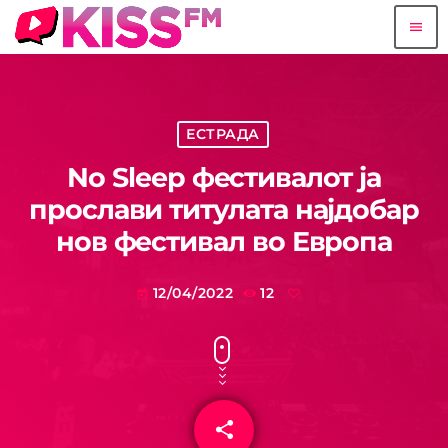
menu
ЕСТРАДА
No Sleep фестивалот ја
прослави титулата најдобар
нов фестивал во Европа
12/04/2022
12
today
share
email