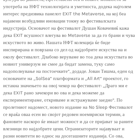
употреба на НФТ технологијата и уметноста, додека најголем
интерес предизвика панелот EXIT the Metaverse, на кој беа
најавени возбудливи иновации токму во фестивалската
индустрија. Основачот на фестивалот Душан Ковачевиќ кажа
дека EXIT всушност влегува во Metaverse за да го брани и чува
искуството во живо. Нашата НФТ колекција ќе биде
инспирирана и поврзана со дел од најдобрите искуства на и
околу фестивалот. Длабоко веруваме во тоа дека искуствата во
новиот универзум не смее да бидат замена, туку само
надополнување на постоечките“, додаде. Јован Тишма, еден од
основачите на „SolSea“ платформата и „All Art“ проектот, го
истакна значењето на овој чекор на фестивалот: „Драго ми е
дека EXIT рано зачекори во ова и дека можеме да
експериментираме, откриваме и истражуваме заедно“. По
пролетниот надомест, новото издание на No Sleep Фестивалот
се враќа оваа есен во својот редовен ноемвриски термин, а
фановите наскоро ќе имаат можност и да се пријават за раните
влезници по најдобрите цени. Огранизаторите најавуваат и
разни новитети во однос на досегашните изданија. Со ова,