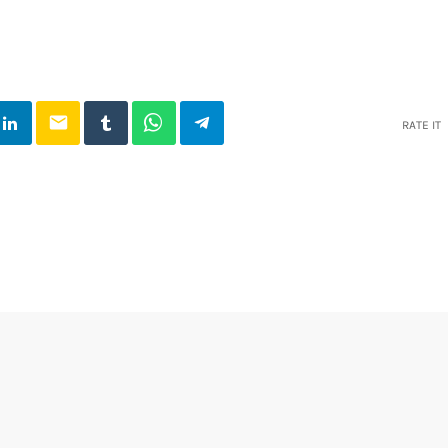
email
RATE IT