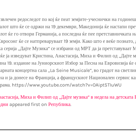
звлечен редоследот по кој ќе пеат земјите-учеснички на године
алот што ќе се одржи на 19 декември, Македонија ќе настапи пре
лот ќе го отвори Германија, а последна ќе пее претставничката н
росонг ќе се натпреваруваат 19 земји. Како што е веќе познато, 
а серија „Дајте Музика“ се избрани од МРТ да ја претставуваат М
 ќе ја изведуват Кристина, Анастасија, Миха и Филип од „Дајте м
ина 19. издание на Јуниорскиот Избор за Песна на Евровизија ќе 
арната концертна сала „La Seine Musicale“, во градот на светлин
на и ја донесе на Франција, а францускиот Национален сервис к
ограма. https://www.youtube.com/watch?v=OAiptSTIuWU
астасија, Миха и Филип од „Дајте музика“ в недела на детската 
едни
appeared first on
Република
.