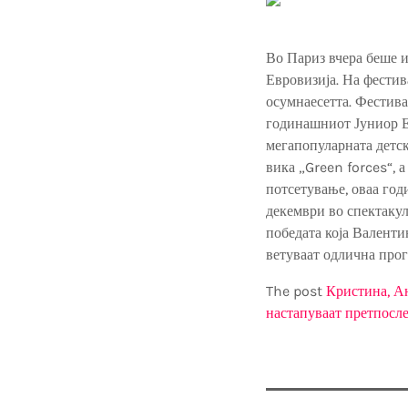
Во Париз вчера беше и
Евровизија. На фестив
осумнаесетта. Фестива
годинашниот Јуниор Ев
мегапопуларната детск
вика „Green forces“, а
потсетување, оваа год
декември во спектакул
победата која Валенти
ветуваат одлична пр
The post
Кристина, Ан
настапуваат претпосл