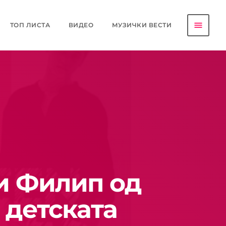
menu
ТОП ЛИСТА
ВИДЕО
МУЗИЧКИ ВЕСТИ
 и Филип од
 детската