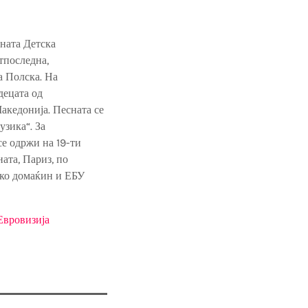
шната Детска
тпоследна,
а Полска. На
децата од
акедонија. Песната се
узика“. За
се одржи на 19-ти
ата, Париз, по
ако домаќин и ЕБУ
Евровизија