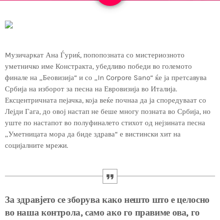
Mузичаркат Ана Ѓуриќ, попопозната со мистериозното
уметничко име Констракта, убедливо победи во големото
финале на „Беовизија“ и со „In Corpore Sano“ ќе ја претсавува
Србија на изборот за песна на Евровизија во Италија.
Ексцентричната пејачка, која веќе почнаа да ја споредуваат со
Лејди Гага, до овој настап не беше многу позната во Србија, но
уште по настапот во полуфиналето стихот од нејзината песна
„Уметницата мора да биде здрава“ е вистински хит на
социјалните мрежи.
За здравјето се зборува како нешто што е целосно
во наша контрола, само ако го правиме ова, го