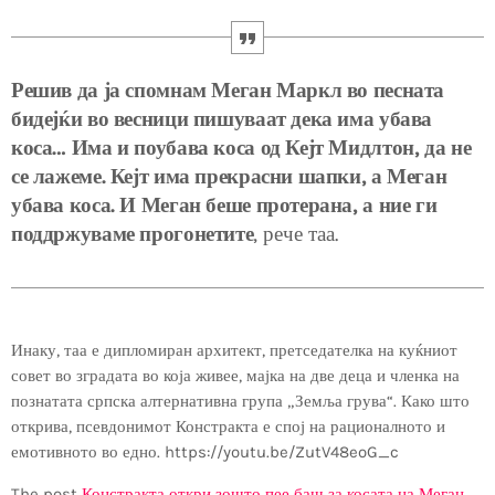
Решив да ја спомнам Меган Маркл во песната
бидејќи во весници пишуваат дека има убава
коса… Има и поубава коса од Кејт Мидлтон, да не
се лажеме. Кејт има прекрасни шапки, а Меган
убава коса. И Меган беше протерана, а ние ги
поддржуваме прогонетите
, рече таа.
Инаку, таа е дипломиран архитект, претседателка на куќниот
совет во зградата во која живее, мајка на две деца и членка на
познатата српска алтернативна група „Земља грува“. Како што
открива, псевдонимот Констракта е спој на рационалното и
емотивното во едно. https://youtu.be/ZutV48eoG_c
The post
Констракта откри зошто пее баш за косата на Меган