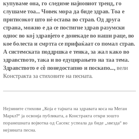
купуваме она, го следиме најновиот тренд, го
слушаме тоа… Човек мора да биде здрав. Тоа е
притисокот што нѐ остава во страв. Од друга
страна, можно е да се постигне здрав разумски
однос во кој здравјето е донекаде во наши раце, во
кое болеста и смртта се прифаќаат со помал страв.
А системската поддршка е тенка, за жал како во
здравството, така и во едуцирањето на таа тема.
Здравството е сè понедостапно и поскапо…,
вели
Констракта за стиховите на песната.
Нејзините стихови „Која е тајната на здравата коса на Меган
Маркл?“ ја освоија публиката, а Констракта откри зошто
поранешната војвотка од Сасекс успеала да биде „ѕвезда“ во
нејзината песна.