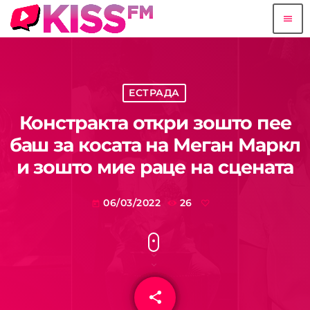
menu
ЕСТРАДА
Констракта откри зошто пее
баш за косата на Меган Маркл
и зошто мие раце на сцената
06/03/2022
26
today
share
email