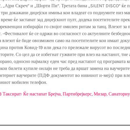
“, „Ајри Скреч“ и „Шорти Пи“. Третата бина „SILENT DISCO“ ќе 
а три докажани диџејски имиња кои владеат со подиумите низ ма
о време ќе застанат зад диџејскиот пулт, додека посетителите пр
фреквенции избирајќи го својот омилен ритам за танц. Влезот за 
т. -Фестивалот ќе се одржи во согласност со актуелните безбедн
а влезот ќе биде овозможен само на посетителите кои имаат док
ина против Ковид-19 или дека го прележале вирусот во последни
орите. Со цел да се избегнат гужвите при влез на настанот, тие 
орано, односно најмалку еден час пред настапот од програмата ко
кои билети купиле онлајн не треба да вршат замена на ваучерите 
нтернет ваучерите (ПДФ документот во нивниот и-мејл) при вле
вниот мобилен телефон.
 Таксират: Ќе настапат Брејча, Партибрејкерс, Мизар, Санатори