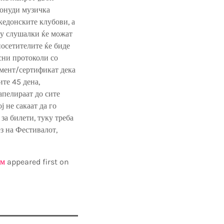
понуди музичка
кедонските клубови, а
еку слушалки ќе можат
посетителите ќе биде
осни протоколи со
умент/сертификат дека
те 45 дена,
апелираат до сите
ј не сакаат да го
за билети, туку треба
з на Фестивалот,
ум
appeared first on