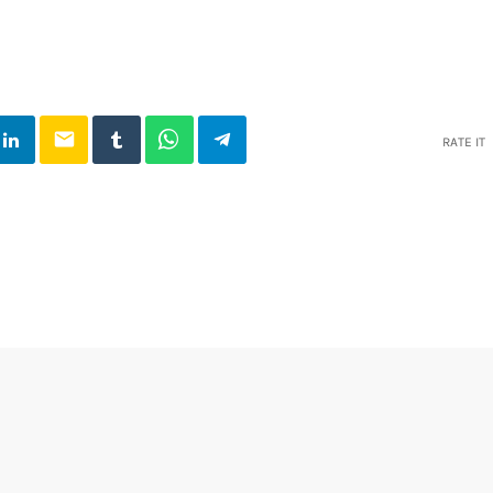
email
RATE IT