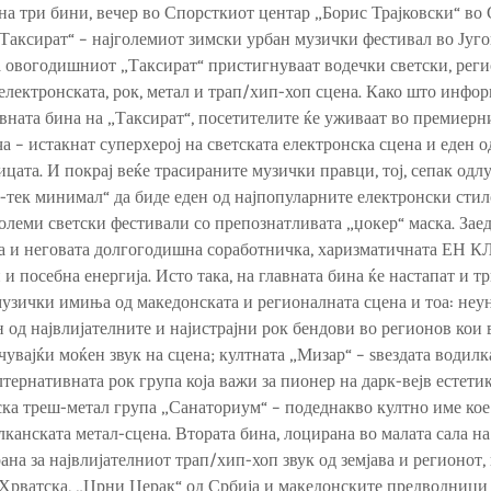
на три бини, вечер во Спорсткиот центар „Борис Трајковски“ во 
Таксират“ – најголемиот зимски урбан музички фестивал во Југо
а овогодишниот „Таксират“ пристигнуваат водечки светски, ре
лектронската, рок, метал и трап/хип-хоп сцена. Како што инфо
авната бина на „Таксират“, посетителите ќе уживаат во премиерни
ча – истакнат суперхерој на светската електронска сцена и еден о
цата. И покрај веќе трасираните музички правци, тој, сепак одлуч
ј-тек минимал“ да биде еден од најпопуларните електронски стило
големи светски фестивали со препознатливата „џокер“ маска. Заед
а и неговата долгогодишна соработничка, харизматичната ЕН КЛ
и посебна енергија. Исто така, на главната бина ќе настапат и 
музички имиња од македонската и регионалната сцена и тоа: не
н од највлијателните и најистрајни рок бендови во регионов кои
увајќи моќен звук на сцена; култната „Мизар“ – ѕвездата водилк
лтернативната рок група која важи за пионер на дарк-вејв естетик
ска треш-метал група „Санаториум“ – подеднакво култно име кое
лканската метал-сцена. Втората бина, лоцирана во малата сала на
ана за највлијателниот трап/хип-хоп звук од земјава и регионот, 
 Хрватска, „Црни Церак“ од Србија и македонските предводници