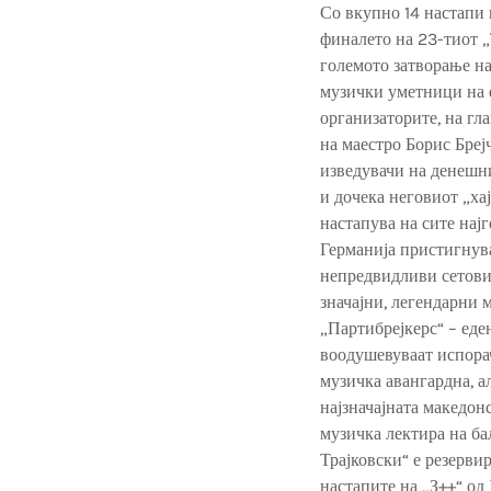
Со вкупно 14 настапи 
финалето на 23-тиот „
големото затворање н
музички уметници на е
организаторите, на гл
на маестро Борис Бреј
изведувачи на денешни
и дочека неговиот „ха
настапува на сите нај
Германија пристигнув
непредвидливи сетови 
значајни, легендарни 
„Партибрејкерс“ – еде
воодушевуваат испорач
музичка авангардна, а
најзначајната македон
музичка лектира на ба
Трајковски“ е резервир
настапите на „З++“ од