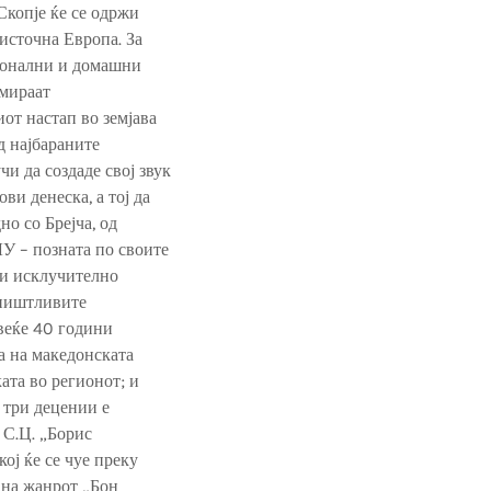
Скопје ќе се одржи
источна Европа. За
гионални и домашни
рмираат
от настап во земјава
д најбараните
и да создаде свој звук
ви денеска, а тој да
но со Брејча, од
У – позната по своите
три исклучително
уништливите
 веќе 40 години
а на македонската
ата во регионот; и
 три децении е
 С.Ц. „Борис
кој ќе се чуе преку
 на жанрот „Бон