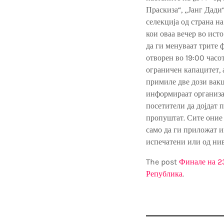
Праскиза“, „Јанг Дади
селекција од страна н
кои оваа вечер во ист
да ги менуваат трите 
отворен во 19:00 часо
ограничен капацитет, 
примиле две дози вакц
информираат организат
посетители да дојдат п
пропуштат. Сите оние 
само да ги приложат и
испечатени или од ни
The post
Финале на 23
Република
.