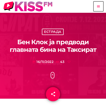
menu
ЕСТРАДА
Бен Клок ја предводи
главната бина на Таксират
16/11/2022
43
today
share
email