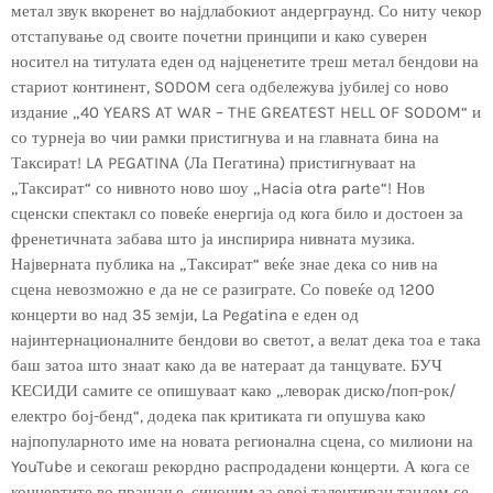
метал звук вкоренет во најдлабокиот андерграунд. Со ниту чекор
отстапување од своите почетни принципи и како суверен
носител на титулата еден од најценетите треш метал бендови на
стариот континент, SODOM сега одбележува јубилеј со ново
издание „40 YEARS AT WAR – THE GREATEST HELL OF SODOM“ и
со турнеја во чии рамки пристигнува и на главната бина на
Таксират! LA PEGATINA (Ла Пегатина) пристигнуваат на
„Таксират“ со нивното ново шоу „Hacia otra parte“! Нов
сценски спектакл со повеќе енергија од кога било и достоен за
френетичната забава што ја инспирира нивната музика.
Најверната публика на „Таксират“ веќе знае дека со нив на
сцена невозможно е да не се разиграте. Со повеќе од 1200
концерти во над 35 земји, La Pegatina е еден од
најинтернационалните бендови во светот, а велат дека тоа е така
баш затоа што знаат како да ве натераат да танцувате. БУЧ
КЕСИДИ самите се опишуваат како „леворак диско/поп-рок/
електро бој-бенд“, додека пак критиката ги опушува како
најпопуларното име на новата регионална сцена, со милиони на
YouTube и секогаш рекордно распродадени концерти. А кога се
концертите во прашање, синоним за овој талентиран тандем се