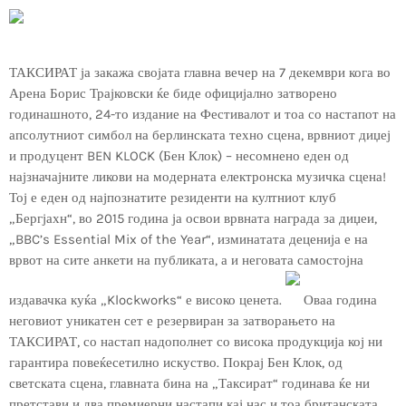
ТАКСИРАТ ја закажа својата главна вечер на 7 декември кога во
Арена Борис Трајковски ќе биде официјално затворено
годинашното, 24-то издание на Фестивалот и тоа со настапот на
апсолутниот симбол на берлинската техно сцена, врвниот диџеј
и продуцент BEN KLOCK (Бен Клок) – несомнено еден од
најзначајните ликови на модерната електронска музичка сцена!
Тој е еден од најпознатите резиденти на култниот клуб
„Бергјахн“, во 2015 година ја освои врвната награда за диџеи,
„BBC’s Essential Mix of the Year“, изминатата деценија е на
врвот на сите анкети на публиката, а и неговата самостојна
издавачка куќа „Klockworks“ е високо ценета.
Оваа година
неговиот уникатен сет е резервиран за затворањето на
ТАКСИРАТ, со настап надополнет со висока продукција кој ни
гарантира повеќесетилно искуство. Покрај Бен Клок, од
светската сцена, главната бина на „Таксират“ годинава ќе ни
претстави и два премиерни настапи кај нас и тоа британската