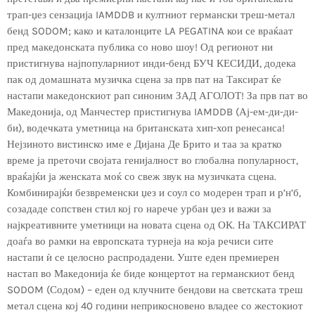
трап-џез сензација IAMDDB и култниот германски треш-метал
бенд SODOM; како и каталонците LA PEGATINA кои се враќаат
пред македонската публика со ново шоу! Од регионот ни
пристигнува најпопуларниот инди-бенд БУЧ КЕСИДИ, додека
пак од домашната музичка сцена за прв пат на Таксират ќе
настапи македонскиот рап синоним ЗАД АГОЛОТ! За прв пат во
Македонија, од Манчестер пристигнува IAMDDB (Ај-ем-ди-ди-
би), водечката уметница на британската хип-хоп ренесанса!
Нејзиното вистинско име е Дијана Де Брито и таа за кратко
време ја преточи својата генијалност во глобална популарност,
враќајќи ја женската моќ со свеж звук на музичката сцена.
Комбинирајќи безвременски џез и соул со модерен трап и р’н’б,
созададе сопствен стил кој го нарече урбан џез и важи за
најкреативните уметници на новата сцена од ОК. На ТАКСИРАТ
доаѓа во рамки на европската турнеја на која речиси сите
настапи ѝ се целосно распродадени. Уште еден премиерен
настап во Македонија ќе биде концертот на германскиот бенд
SODOM (Содом) – еден од клучните бендови на светската треш
метал сцена кој 40 години неприкосновено владее со жестокиот