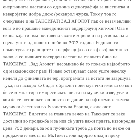
енергичните настапи со одлична сценографија за вистинска и
неверојатно добра диско/рокенрол журка. Токму тоа го
очекуваме и на ТАКСИРАТ! ЗАД АГОЛОТ пак се незаменливи
кога е во прашање македонскиот андерграунд хип-хоп! Ова е
екипа која ги има поставено своите корени и на регионалната
сцена уште од нивното деби во 2012 година. Редовно ги
поместуваат границите на перфекција со секој свој настап во
живо, а со нивниот потврден настап на главната бина на
ТАКСИРАТ, „Зад Аголот“ несомнено ќе го покаже најдоброто
од македонскиот рап! И иако остануваат само уште неколку
недели до финалната вечер, програмата за истата не завршува
тука, па наскоро ќе бидат објавени нови музички имиња со кои
ќе се комплетира импресивната листа на музички изведувачи
кои ќе се потпишат зад новото издание на најголемиот зимски
музички фестивал во Југоисточна Европа, скопскиот
ТАКСИРАТ! Билетите за главната вечер на Таксират се веќе
достапни во продажба и за нив сѐ уште важи првата, извонредна
цена: 700 денари, за кои публиката треба да поита во некое од
продажните места на МкТикетс или најбрзо онлајн преку