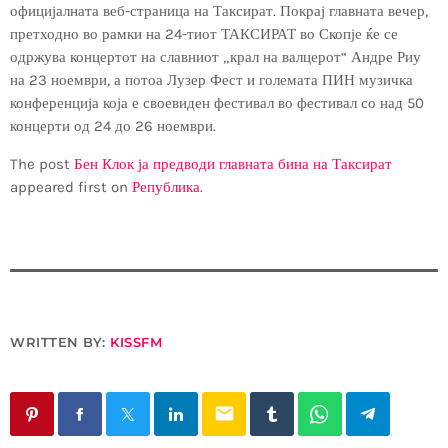
официјалната веб-страница на Таксират. Покрај главната вечер,
претходно во рамки на 24-тиот ТАКСИРАТ во Скопје ќе се
одржува концертот на славниот „крал на валцерот“ Андре Риу
на 23 ноември, а потоа Лузер Фест и големата ПИН музичка
конференција која е своевиден фестивал во фестивал со над 50
концерти од 24 до 26 ноември.
The post
Бен Клок ја предводи главната бина на Таксират
appeared first on
Република
.
WRITTEN BY:
KISSFM
email