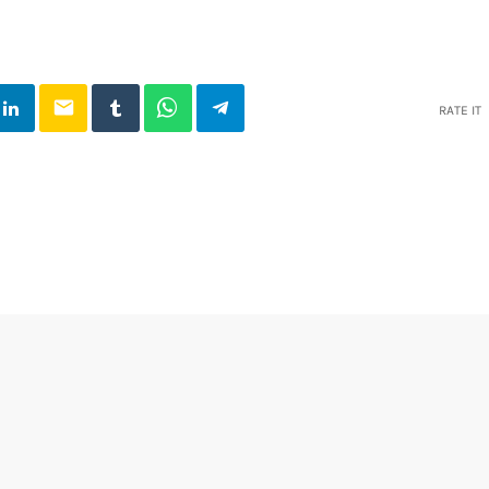
email
RATE IT