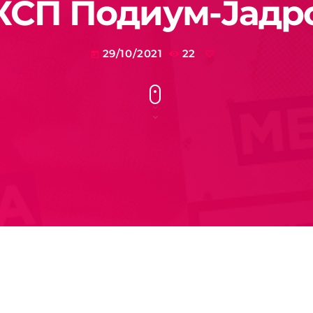
 КСП Подиум-Јадр
29/10/2021
22
today