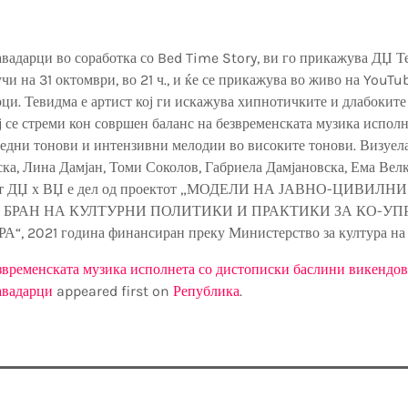
адарци во соработка со Bed Time Story, ви го прикажува ДЏ Т
учи на 31 октомври, во 21 ч., и ќе се прикажува во живо на YouT
ци. Тевидма е артист кој ги искажува хипнотичките и длабоките
ј се стреми кон совршен баланс на безвременската музика испол
едни тонови и интензивни мелодии во високите тонови. Визуелај
ка, Лина Дамјан, Томи Соколов, Габриела Дамјановска, Ема Велк
нот ДЏ х ВЏ е дел од проектот „МОДЕЛИ НА ЈАВНО-ЦИВИЛНИ
 БРАН НА КУЛТУРНИ ПОЛИТИКИ И ПРАКТИКИ ЗА КО-УП
 2021 година финансиран преку Министерство за култура на
звременската музика исполнета со дистописки баслини викендов 
авадарци
appeared first on
Република
.