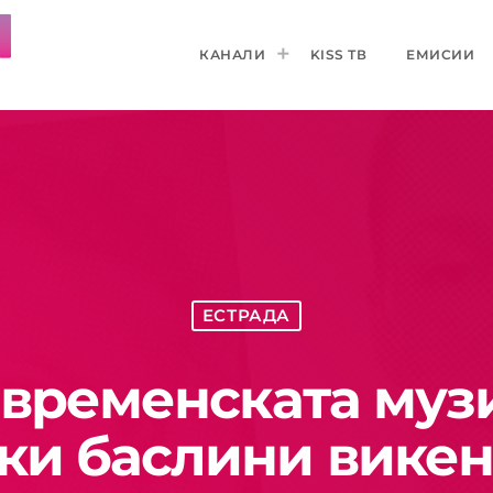
КАНАЛИ
KISS ТВ
ЕМИСИИ
ЕСТРАДА
звременската муз
ки баслини викенд