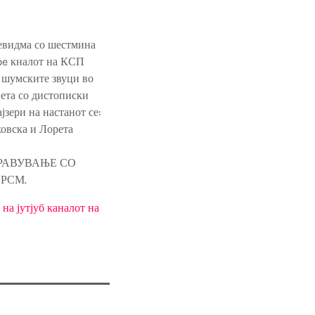
евидма со шестмина
ube кналот на КСП
 шумските звуци во
нета со дистописки
зери на настанот се:
овска и Лорета
РАВУВАЊЕ СО
 РСМ.
на јутјуб каналот на