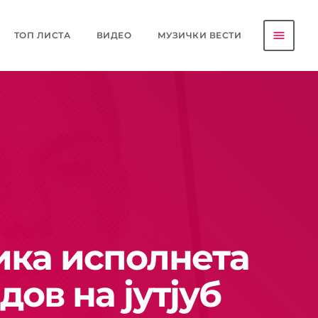
menu
ТОП ЛИСТА
ВИДЕО
МУЗИЧКИ ВЕСТИ
ика исполнета
ов на јутјуб