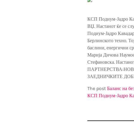
КСП Подиум-Јадро Кав
ВЏ. Настанот ќе се сл
Подиум-Јадро Кавадар
Берлинското техно. То
баслини, енергични ср
Марија Дичова Наумос
Стефановска. Наста
ПАРТНЕРСТВА:НОВ
ЗАЕДНИЧКИТЕ ДОБРА“,
The post
Баланс на бе
КСП Подиум-Јадро К