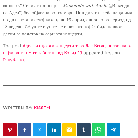
концерт.“ Серијата концерти
Weekends with Adele
(„Викенди
со Адел“) беа објавени во ноември. Поп дивата требаше да има
по два настапи секој викенд до 16 април, односно во период од
12 недели. Сè уште е уште не е познато кој ќе биде новиот
датум за почеток на серијата концерти.
The post
Aдел ги одложи концертите во Лас Вегас, половина од
нејзиниот тим се заболени од Ковид-19
appeared first on
Република
.
WRITTEN BY:
KISSFM
email