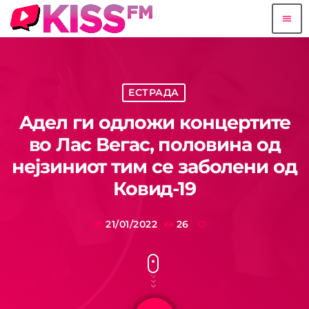
menu
ЕСТРАДА
Aдел ги одложи концертите
во Лас Вегас, половина од
нејзиниот тим се заболени од
Ковид-19
21/01/2022
26
today