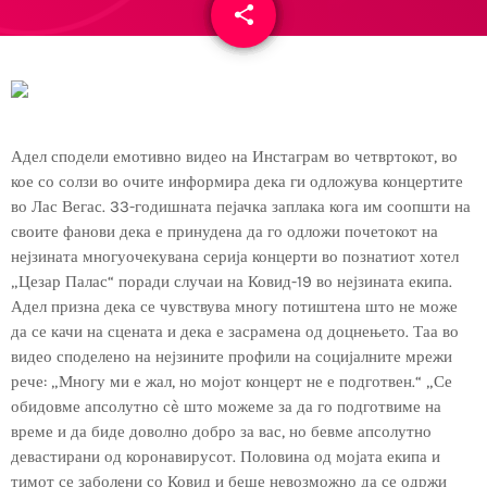
share
email
Адел сподели емотивно видео на Инстаграм во четвртокот, во
кое со солзи во очите информира дека ги одложува концертите
во Лас Вегас. 33-годишната пејачка заплака кога им соопшти на
своите фанови дека е принудена да го одложи почетокот на
нејзината многуочекувана серија концерти во познатиот хотел
„Цезар Палас“ поради случаи на Ковид-19 во нејзината екипа.
Адел призна дека се чувствува многу потиштена што не може
да се качи на сцената и дека е засрамена од доцнењето. Таа во
видео споделено на нејзините профили на социјалните мрежи
рече: „Многу ми е жал, но мојот концерт не е подготвен.“ „Се
обидовме апсолутно сè што можеме за да го подготвиме на
време и да биде доволно добро за вас, но бевме апсолутно
девастирани од коронавирусот. Половина од мојата екипа и
тимот се заболени со Ковид и беше невозможно да се одржи