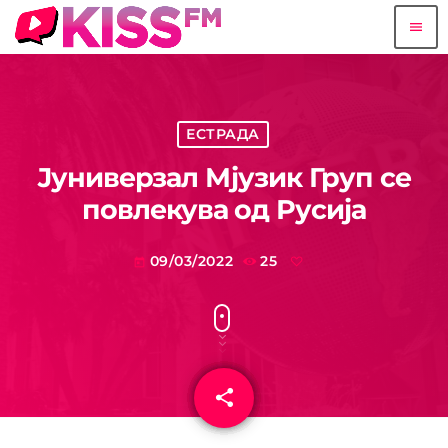
menu
ЕСТРАДА
Јуниверзал Мјузик Груп се
повлекува од Русија
09/03/2022
25
today
share
email