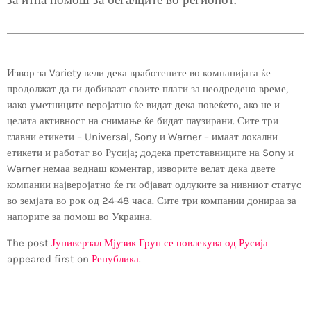
за итна помош за бегалците во регионот.
Извор за Variety вели дека вработените во компанијата ќе
продолжат да ги добиваат своите плати за неодредено време,
иако уметниците веројатно ќе видат дека повеќето, ако не и
целата активност на снимање ќе бидат паузирани. Сите три
главни етикети – Universal, Sony и Warner – имаат локални
етикети и работат во Русија; додека претставниците на Sony и
Warner немаа веднаш коментар, изворите велат дека двете
компании најверојатно ќе ги објават одлуките за нивниот статус
во земјата во рок од 24-48 часа. Сите три компании донираа за
напорите за помош во Украина.
The post
Јуниверзал Мјузик Груп се повлекува од Русија
appeared first on
Република
.