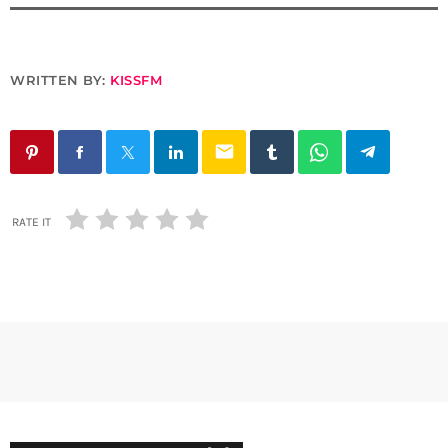
WRITTEN BY:
KISSFM
email
RATE IT