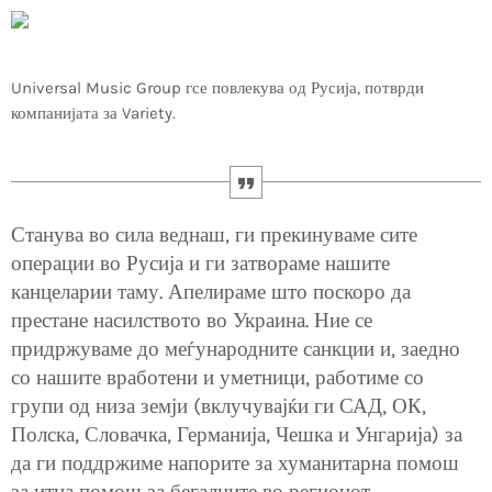
Universal Music Group гсе повлекува од Русија, потврди
компанијата за Variety.
Станува во сила веднаш, ги прекинуваме сите
операции во Русија и ги затвораме нашите
канцеларии таму. Апелираме што поскоро да
престане насилството во Украина. Ние се
придржуваме до меѓународните санкции и, заедно
со нашите вработени и уметници, работиме со
групи од низа земји (вклучувајќи ги САД, ОК,
Полска, Словачка, Германија, Чешка и Унгарија) за
да ги поддржиме напорите за хуманитарна помош