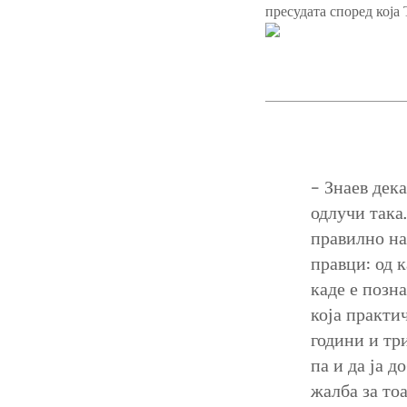
пресудата според која
– Знаев дек
одлучи така
правилно на
правци: од 
каде е позн
која практич
години и тр
па и да ја д
жалба за то