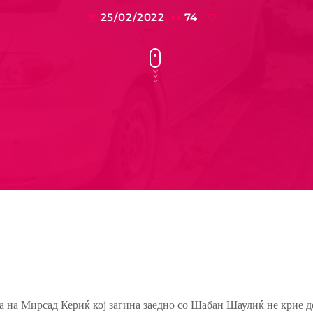
25/02/2022
74
today
га на Мирсад Кериќ кој загина заедно со Шабан Шаулиќ не крие д