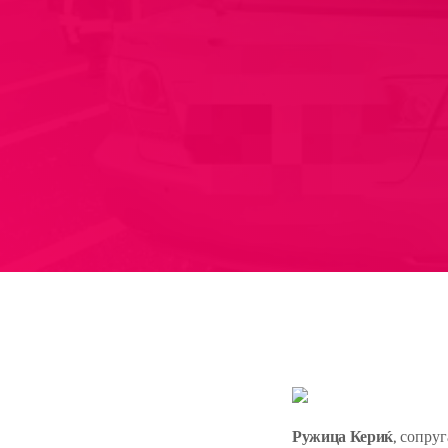
Ружица Кериќ
, сопру