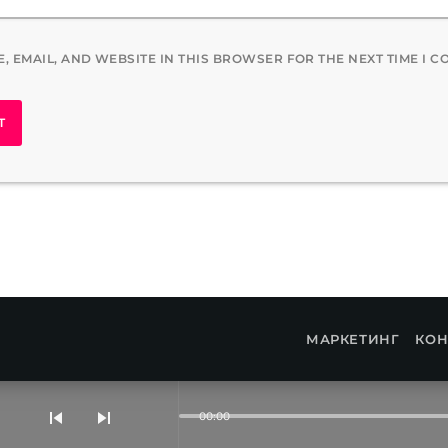
, EMAIL, AND WEBSITE IN THIS BROWSER FOR THE NEXT TIME I 
МАРКЕТИНГ
КОН
skip_previous
skip_next
00:00