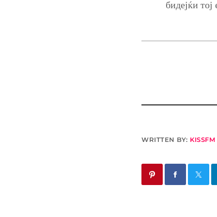
бидејќи тој
WRITTEN BY:
KISSFM