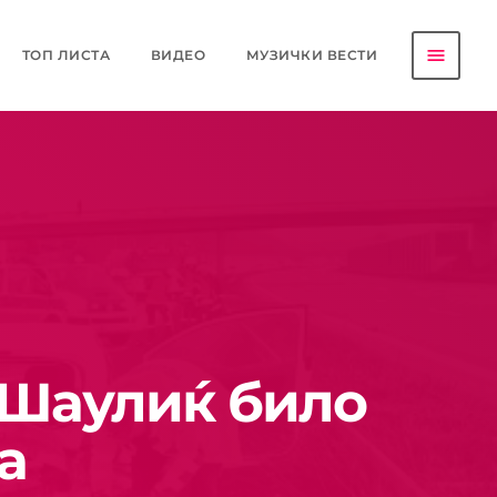
menu
ТОП ЛИСТА
ВИДЕО
МУЗИЧКИ ВЕСТИ
 Шаулиќ било
а