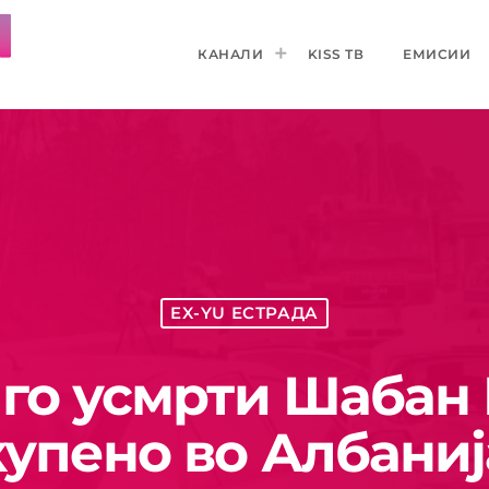
КАНАЛИ
KISS ТВ
ЕМИСИИ
EX-YU ЕСТРАДА
ј го усмрти Шабан
купено во Албаниј