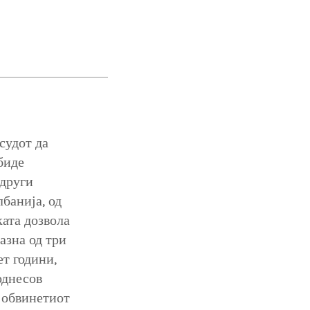
судот да
биде
 други
банија, од
ката дозвола
азна од три
ет години,
поднесов
а обвинетиот