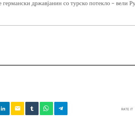
 е германски државјанин со турско потекло – вели Р
email
RATE IT