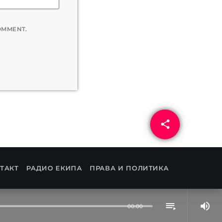
COMMENT.
share
email
ТАКТ
РАДИО ЕКИПА
ПРАВА И ПОЛИТИКА
volume_up
playlist_play
00:00