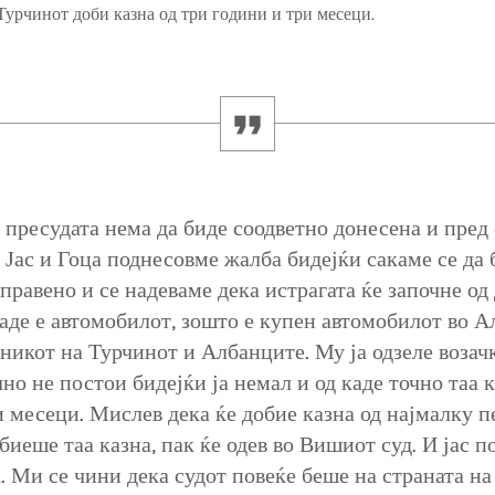
 Турчинот доби казна од три години и три месеци.
а пресудата нема да биде соодветно донесена и пред 
. Јас и Гоца поднесовме жалба бидејќи сакаме се да 
правено и се надеваме дека истрагата ќе започне од
каде е автомобилот, зошто е купен автомобилот во Ал
аникот на Турчинот и Албанците. Му ја одзеле возач
но не постои бидејќи ја немал и од каде точно таа к
и месеци. Мислев дека ќе добие казна од најмалку п
обиеше таа казна, пак ќе одев во Вишиот суд. И јас 
а. Ми се чини дека судот повеќе беше на страната н