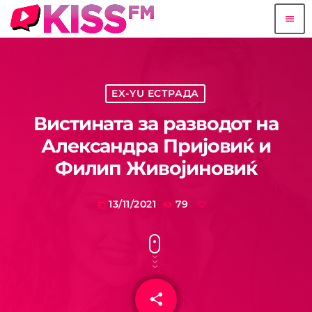
menu
EX-YU ЕСТРАДА
Вистината за разводот на
Александра Пријовиќ и
Филип Живојиновиќ
13/11/2021
79
today
share
email