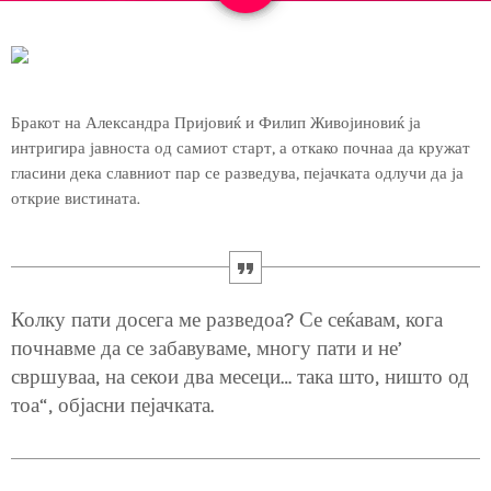
Бракот на Александра Пријовиќ и Филип Живојиновиќ ја
интригира јавноста од самиот старт, а откако почнаа да кружат
гласини дека славниот пар се разведува, пејачката одлучи да ја
открие вистината.
Колку пати досега ме разведоа? Се сеќавам, кога
почнавме да се забавуваме, многу пати и не’
свршуваа, на секои два месеци… така што, ништо од
тоа“, објасни пејачката.