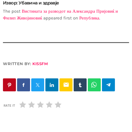
Извор: Убавина и здравје
The post
Вистината за разводот на Александра Пријовиќ и
Филип Живојиновиќ
appeared first on
Република
.
WRITTEN BY:
KISSFM
email
RATE IT