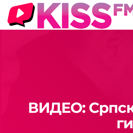
ВИДЕО: Српск
г