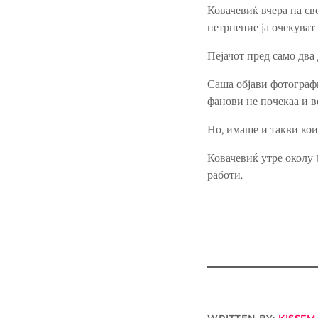
Ковачевиќ вчера на св
нетрпение ја очекуват
Пејачот пред само два
Саша објави фотографиј
фанови не почекаа и в
Но, имаше и такви кои 
Ковачевиќ утре околу 1
работи.
WRITTEN BY:
KISSFM