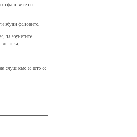
ака фановите со
 ги збуни фановите.
“, па збунетите
 девојка.
 да слушнеме за што се