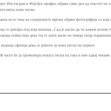
ојот Инстаграм и Фејсбук профил објави само дел од текстот па т
 неговата нова песна.
 дена исто така на социјалните мрежи објави фотографија со која
а со девојка под која напиша „Сад је касно да ти кажем волим те
еднаш помислија дека тој се уште жали по некоја своја поранешна
веднаш сфатија дека се работи за нова песна на пејачот.
8 часот ќе ја промовира новата песна па така и ние едвај чекаме