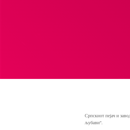
Српскиот пејач и заво
љубави“.