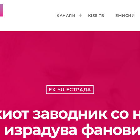
КАНАЛИ
KISS ТВ
ЕМИСИИ
EX-YU ЕСТРАДА
иот заводник со н
и израдува фанови