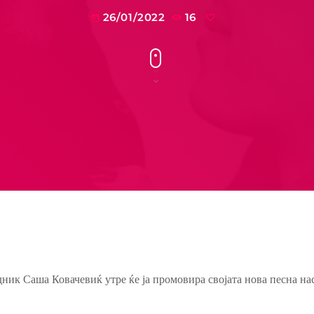
26/01/2022
16
today
дник Саша Ковачевиќ утре ќе ја промовира својата нова песна на