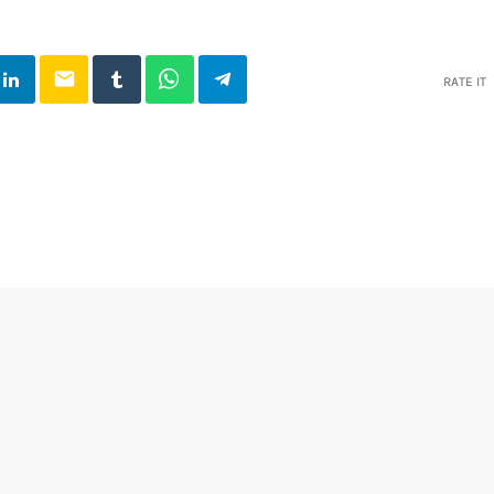
email
RATE IT