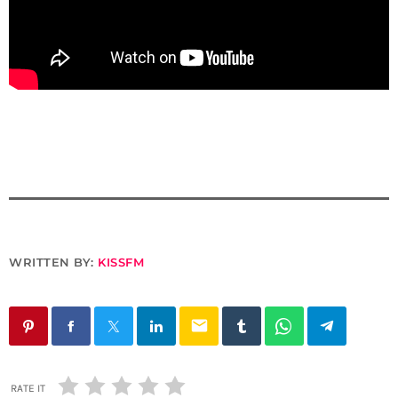
WRITTEN BY:
KISSFM
email
RATE IT