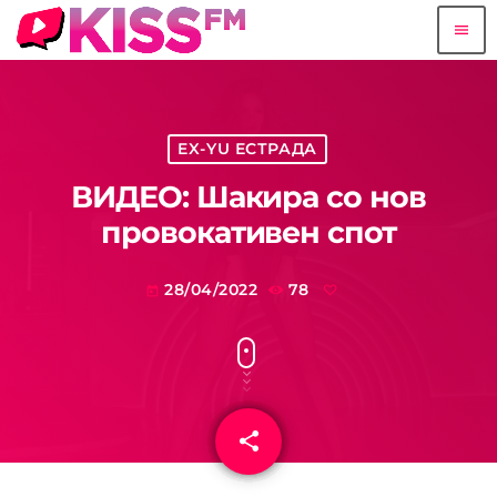
menu
EX-YU ЕСТРАДА
ВИДЕО: Шакира со нов
провокативен спот
28/04/2022
78
today
share
email