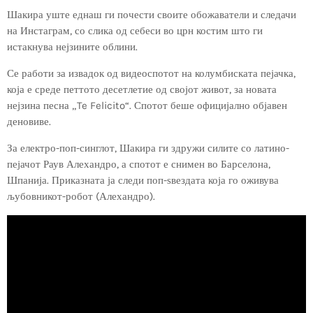
Шакира уште еднаш ги почести своите обожаватели и следачи
на Инстаграм, со слика од себеси во црн костим што ги
истакнува нејзините облини.
Се работи за извадок од видеоспотот на колумбиската пејачка,
која е среде петтото десетлетие од својот живот, за новата
нејзина песна „Te Felicito“. Спотот беше официјално објавен
деновиве.
За електро-поп-синглот, Шакира ги здружи силите со латино-
пејачот Раув Алехандро, а спотот е снимен во Барселона,
Шпанија. Приказната ја следи поп-ѕвездата која го оживува
љубовникот-робот (Алехандро).