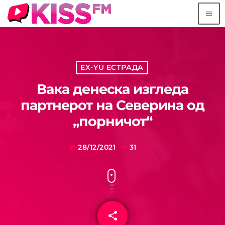
menu
EX-YU ЕСТРАДА
Вака денеска изгледа
партнерот на Северина од
„порничот“
28/12/2021
31
today
share
email