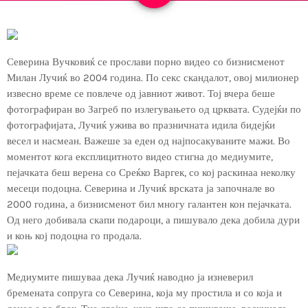
Северина Вучковиќ се прослави порно видео со бизнисменот
Милан Лучиќ во 2004 година. По секс скандалот, овој милионер
извесно време се повлече од јавниот живот. Тој вчера беше
фотографиран во Загреб по излегувањето од црквата. Судејќи по
фотографијата, Лучиќ ужива во празничната идила бидејќи
весел и насмеан. Важеше за еден од најпосакуваните мажи. Во
моментот кога експлицитното видео стигна до медиумите,
пејачката беш верена со Среќко Варгек, со кој раскинаа неколку
месеци подоцна. Северина и Лучиќ врската ја започнале во
2000 година, а бизнисменот бил многу галантен кон пејачката.
Од него добивала скапи подароци, а пишувало дека добила дури
и коњ кој подоцна го продала.
Медиумите пишуваа дека Лучиќ наводно ја изневерил
бремената сопруга со Северина, која му простила и со која и