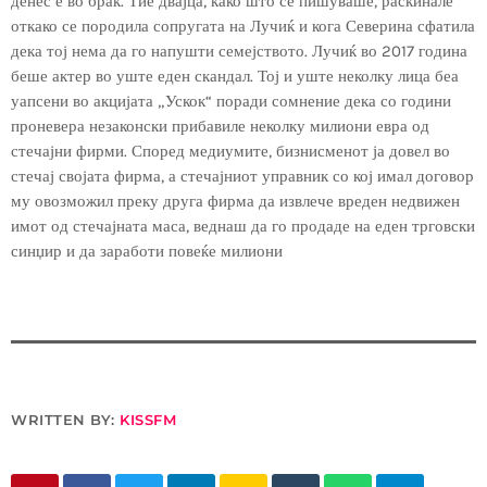
денес е во брак. Тие двајца, како што се пишуваше, раскинале
откако се породила сопругата на Лучиќ и кога Северина сфатила
дека тој нема да го напушти семејството. Лучиќ во 2017 година
беше актер во уште еден скандал. Тој и уште неколку лица беа
уапсени во акцијата „Ускок“ поради сомнение дека со години
проневера незаконски прибавиле неколку милиони евра од
стечајни фирми. Според медиумите, бизнисменот ја довел во
стечај својата фирма, а стечајниот управник со кој имал договор
му овозможил преку друга фирма да извлече вреден недвижен
имот од стечајната маса, веднаш да го продаде на еден трговски
синџир и да заработи повеќе милиони
WRITTEN BY:
KISSFM