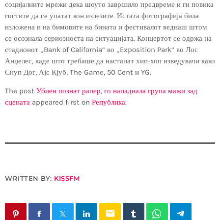
социјалните мрежи дека шоуто завршило предвреме и ги повика
гостите да се упатат кон излезите. Истата фотографија била
изложена и на бимовите на бината и фестивалот веднаш штом
се осознала сериозноста на ситуацијата. Концертот се одржа на
стадионот „Bank of California“ во „Exposition Park“ во Лос
Анџелес, каде што требаше да настапат хип-хоп изведувачи како
Снуп Дог, Ајс Кјуб, The Game, 50 Cent и YG.
The post
Убиен познат рапер, го нападнала група мажи зад
сцената
appeared first on
Република
.
WRITTEN BY:
KISSFM
email