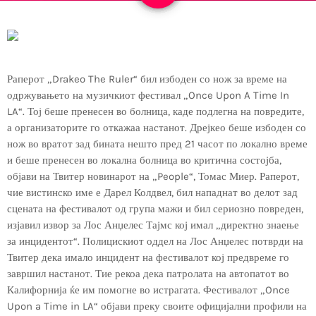
Раперот „Drakeo The Ruler“ бил избоден со нож за време на
одржувањето на музичкиот фестивал „Once Upon A Time In
LA“. Тој беше пренесен во болница, каде подлегна на повредите,
а организаторите го откажаа настанот. Дрејкео беше избоден со
нож во вратот зад бината нешто пред 21 часот по локално време
и беше пренесен во локална болница во критична состојба,
објави на Твитер новинарот на „People“, Томас Миер. Раперот,
чие вистинско име е Дарел Колдвел, бил нападнат во делот зад
сцената на фестивалот од група мажи и бил сериозно повреден,
изјавил извор за Лос Анџелес Тајмс кој имал „директно знаење
за инцидентот“. Полицискиот оддел на Лос Анџелес потврди на
Твитер дека имало инцидент на фестивалот кој предвреме го
завршил настанот. Тие рекоа дека патролата на автопатот во
Калифорнија ќе им помогне во истрагата. Фестивалот „Once
Upon a Time in LA“ објави преку своите официјални профили на