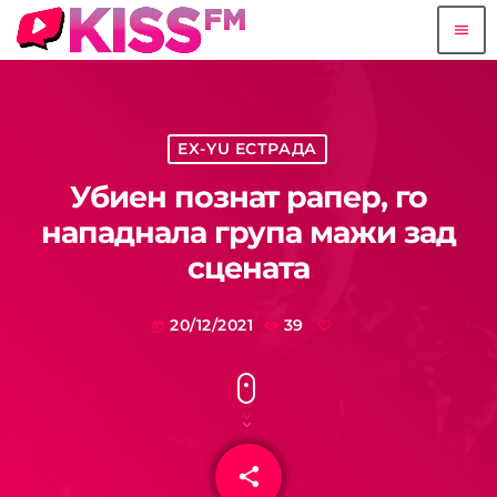
menu
EX-YU ЕСТРАДА
Убиен познат рапер, го
нападнала група мажи зад
сцената
20/12/2021
39
today
share
email