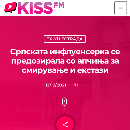
menu
EX-YU ЕСТРАДА
Српската инфлуенсерка се
предозирала со апчиња за
смирување и екстази
12/12/2021
71
today
share
email