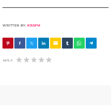
WRITTEN BY:
KISSFM
email
RATE IT