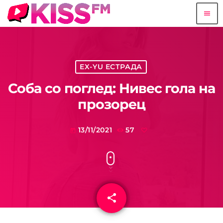
menu
EX-YU ЕСТРАДА
Соба со поглед: Нивес гола на
прозорец
13/11/2021
57
today
share
email