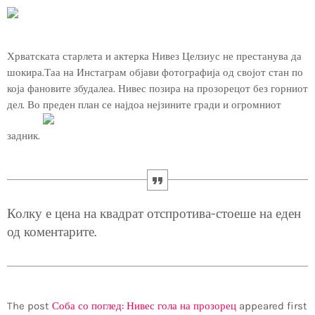
Хрватската старлета и актерка Нивез Целзиус не престанува да
шокира.Таа на Инстаграм објави фотографија од својот стан по
која фановите збудалеа. Нивес позира на прозорецот без горниот
дел. Во преден план се најдоа нејзините гради и огромниот
задник.
Колку е цена на квадрат отспротива-стоеше на еден
од коментарите.
The post
Соба со поглед: Нивес гола на прозорец
appeared first