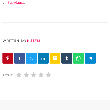
on
Република
.
WRITTEN BY:
KISSFM
email
RATE IT