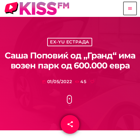
menu
EX-YU ЕСТРАДА
Саша Поповиќ од „Гранд“ има
возен парк од 600.000 евра
01/05/2022
45
today
share
email