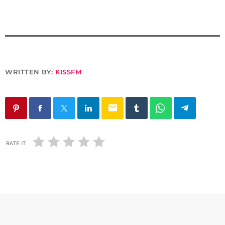
WRITTEN BY:
KISSFM
email
RATE IT