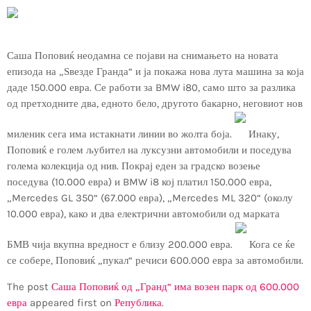
Саша Поповиќ неодамна се појави на снимањето на новата
епизода на „Ѕвезде Гранда“ и ја покажа нова лута машина за која
даде 150.000 евра. Се работи за BMW i80, само што за разлика
од претходните два, едното бело, другото бакарно, неговиот нов
миленик сега има истакнати линии во жолта боја.
Инаку,
Поповиќ е голем љубител на луксузни автомобили и поседува
голема колекција од нив. Покрај еден за градско возење
поседува (10.000 евра) и BMW i8 кој платил 150.000 евра,
„Mercedes GL 350“ (67.000 евра), „Mercedes ML 320“ (околу
10.000 евра), како и два електрични автомобили од марката
БМВ чија вкупна вредност е близу 200.000 евра.
Кога се ќе
се собере, Поповиќ „пукал“ речиси 600.000 евра за автомобили.
The post
Саша Поповиќ од „Гранд“ има возен парк од 600.000
евра
appeared first on
Република
.