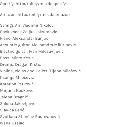
Spotify: http://bit.ly/mozdaspotify
Amazon: http://bit.ly/mozdaamazon
Strings Arr: Vladimir Nikolov
Back vocal: Zeljko Joksimovic
Piano: Aleksandar Banjac
Acoustic guitar: Aleksandra Milutinovic
Electric guitar: Ivan Milosavljevic
Bass: Mirko Kesic
Drums: Dragan Krstic
Violins, Violas and Cellos: Tijana Milošević
Ksenija Milošević
Katarina Petković
Mirjana Nešković
Jelena Dragnić
Selena Jakovljević
Slavica Perić
Svetlana Stančev Radovanović
Ivana Uzelac