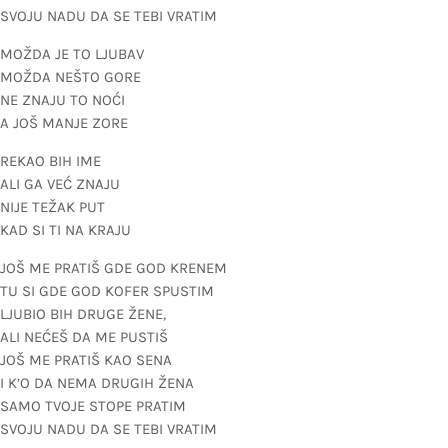
SVOJU NADU DA SE TEBI VRATIM
MOŽDA JE TO LJUBAV
MOŽDA NEŠTO GORE
NE ZNAJU TO NOĆI
A JOŠ MANJE ZORE
REKAO BIH IME
ALI GA VEĆ ZNAJU
NIJE TEŽAK PUT
KAD SI TI NA KRAJU
JOŠ ME PRATIŠ GDE GOD KRENEM
TU SI GDE GOD KOFER SPUSTIM
LJUBIO BIH DRUGE ŽENE,
ALI NEĆEŠ DA ME PUSTIŠ
JOŠ ME PRATIŠ KAO SENA
I K’O DA NEMA DRUGIH ŽENA
SAMO TVOJE STOPE PRATIM
SVOJU NADU DA SE TEBI VRATIM