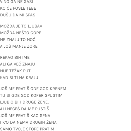
VINO GA NE GASI
KO ĆE POSLE TEBE
DUŠU DA MI SPASI
MOŽDA JE TO LJUBAV
MOŽDA NEŠTO GORE
NE ZNAJU TO NOĆI
A JOŠ MANJE ZORE
REKAO BIH IME
ALI GA VEĆ ZNAJU
NIJE TEŽAK PUT
KAD SI TI NA KRAJU
JOŠ ME PRATIŠ GDE GOD KRENEM
TU SI GDE GOD KOFER SPUSTIM
LJUBIO BIH DRUGE ŽENE,
ALI NEĆEŠ DA ME PUSTIŠ
JOŠ ME PRATIŠ KAO SENA
I K’O DA NEMA DRUGIH ŽENA
SAMO TVOJE STOPE PRATIM