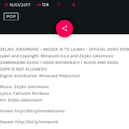
128
15/01/2017
today
POP
share
email
ZELJKO JOKSIMOVIC – MOZDA JE TO LJUBAV – OFFICIAL VIDEO 2019
Label and copyright: Minacord d.o.o and Zeljko Joksimovic
ZABRANJENO AUDIO I VIDEO KOPIRANJE!!! / AUDIO AND VIDEO
COPY IS NOT ALLOWED!!!
Digital distribution: Minacord Production
Music: Zeljko Joksimovic
Lyrics: Fahrudin Pecikoza
Arr: Zeljko Joksimović
Itunes: http://bit.ly/mozdaitunes
Deezer: http://bit.ly/minacord