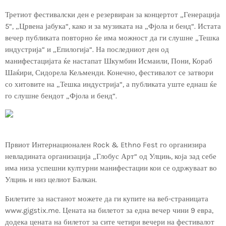
Третиот фестивалски ден е резервиран за концертот „Генерација
5“, „Црвена јабука“, како и за музиката на „Фјола и бенд“. Истата
вечер публиката повторно ќе има можност да ги слушне „Тешка
индустрија“ и „Епилогија“. На последниот ден од
манифестацијата ќе настапат Шкумбин Исмаили, Пони, Кораб
Шаќири, Сидорела Кељменди. Конечно, фестивалот се затвори
со хитовите на „Тешка индустрија“, а публиката уште еднаш ќе
го слушне бендот „Фјола и бенд“.
Првиот Интернационален Rock & Ethno Fest го организира
невладината организација „Глобус Арт“ од Улцињ, која зад себе
има низа успешни културни манифестации кои се одржуваат во
Улцињ и низ целиот Балкан.
Билетите за настанот можете да ги купите на веб-страницата
www.gigstix.me. Цената на билетот за една вечер чини 9 евра,
додека цената на билетот за сите четири вечери на фестивалот