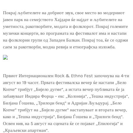
Покрај љубителите на добриот звук, свое место во модерниот
јавен парк на семејството Хајдари ќе најдат и љубителите на
уметноста, ракотворбите, модата и фолклорот. Покрај големите
музички концерти, во програмата на фестивалот има и настапи
на фолклорни групи од Западен Балкан. Покрај тоа, ќе се одржи
саем за ракотворби, модна ревија и етнографска изложба.
Првиот Интернационален Rock & Ethno Fest започнува на 4-ти
август во 19 часот. Првата фестивалска вечер ќе настапи „Бело
Копче“ трибјут „Бијело дугме“, а истата вечер публиката ќе ја
забавуваат Индира Форца – екс „Колонија“, „Тешка индустрија“,
Билјана Ѓошева, „Трилоџи бенд“ и Адријан Љуљџурај. „Бело
Копче“ трибјут на „Бијело дугме“ настапуваат и втората вечер,
како и „Тешка индустрија“, Билјана Ѓошева и „Трилоги бенд“.
Освен нив, на 5 август на сцената ќе се појават „Епилогија“ и
„Краљевски апартман“.