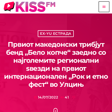
menu
EX-YU ЕСТРАДА
Првиот македонски трибјут
бенд „Бело копче“ заедно со
најголемите регионални
ѕвезди на првиот
интернационален „Рок и етно
фест“ во Улцињ
14/07/2022
41
today