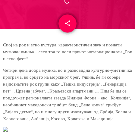
share
email
Спој на рок и етно култура, карактеристичен звук и познати
музички имиња – сето тоа го носи првиот интернационален „Рок
и етно фест“.
Четири дена добра музика, но и разновидна културно-уметничка
програма, во срцето на морскиот брег, Улцињ, ќе ги собере
најпознатите рок групи како: „Тешка индустрија“, „Генерација
пет“, „Црвена јабука“, „Краљевски апартмани „… Ним ќе им се
придружат регионалната ѕвезда Индира Форца – екс „Колонија“,
необичниот македонски трибјут бенд „Бело копче“ трибјут
„Бијело дугме“, но и многу други изведувачи од Србија, Босна и
Херцеговина, Албанија, Косово, Хрватска и Македонија.