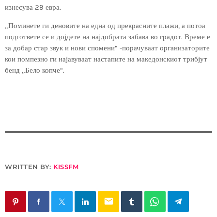
изнесува 29 евра.
„Поминете ги деновите на една од прекрасните плажи, а потоа
подгответе се и дојдете на најдобрата забава во градот. Време е
за добар стар звук и нови спомени“ -порачуваат организаторите
кои помпезно ги најавуваат настапите на македонскиот трибјут
бенд „Бело копче“.
WRITTEN BY:
KISSFM
email