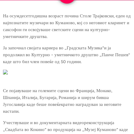
На осумдесетгодишна возраст почина Столе Трајковски, еден од
најпознатите музичари во Куманово, кој со неговиот кларинет и
саксофон ги освојуваше светските сцени на културно-
уметничките друштва.
Ја започнал својата кариера во „Градската Музика”и ја
продолжил во Културно – уметничкото друштво „Панче Пешев“
каде што бил член повеќе од 50 години.
Се појавуваше на големите сцени во Франција, Монако,
Шпанија, Италија, Бугарија, Романија и ширум бивша
Југославија каде беше повеќекратно наградуван за неговите
настапи.
Учествуваше и во документарната видеореконструкција
„Свадбата во Кокино” во продукција на „Музеј Куманово” каде