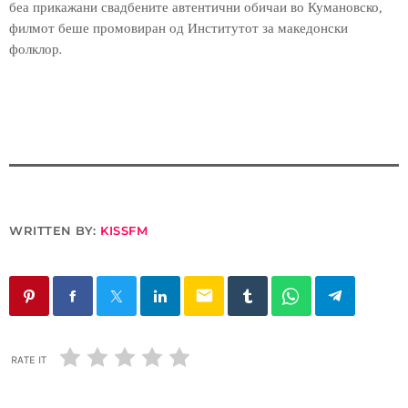
беа прикажани свадбените автентични обичаи во Кумановско,
филмот беше промовиран од Институтот за македонски
фолклор.
WRITTEN BY:
KISSFM
email
RATE IT