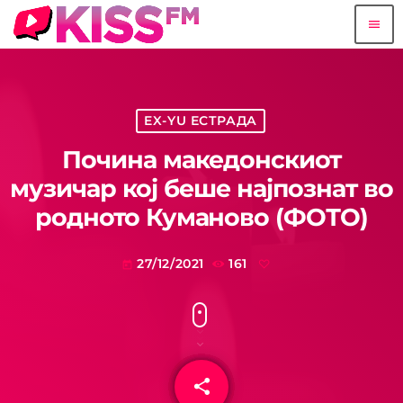
menu
EX-YU ЕСТРАДА
Почина македонскиот
музичар кој беше најпознат во
родното Куманово (ФОТО)
27/12/2021
161
today
share
email