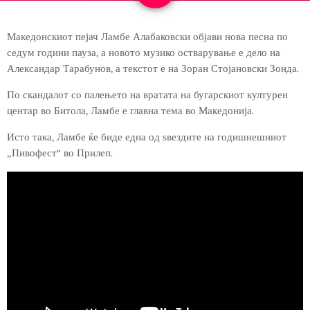
Македонскиот пејач Ламбе Алабаковски објави нова песна по
седум години пауза, а новото музико остварување е дело на
Александар Тарабунов, а текстот е на Зоран Стојановски Зонда.
По скандалот со палењето на вратата на бугарскиот културен
центар во Битола, Ламбе е главна тема во Македонија.
Исто така, Ламбе ќе биде една од ѕвездите на годишнешниот
„Пивофест“ во Прилеп.