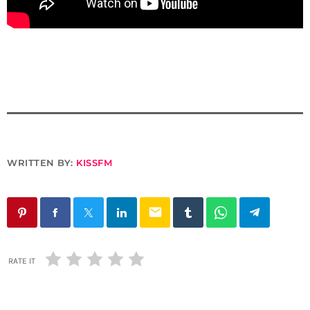
WRITTEN BY:
KISSFM
email
RATE IT