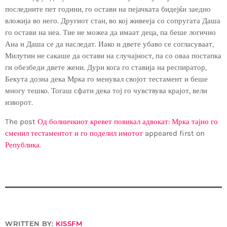
последните пет години, го остави на пејачката бидејќи заедно
вложија во него. Другиот стан, во кој живееја со сопругата Даша
го остави на неа. Тие не можеа да имаат деца, па беше логично
Ана и Даша се да наследат. Иако и двете убаво се согласуваат,
Милутин не сакаше да остави на случајност, па со оваа постапка
ги обезбеди двете жени. Дури кога го ставија на респиратор,
Бекута дозна дека Мрка го менувал својот тестамент и беше
многу тешко. Тогаш сфати дека тој го чувствува крајот, вели
изворот.
The post
Од болничкиот кревет повикал адвокат: Мрка тајно го
сменил тестаментот и го поделил имотот
appeared first on
Република
.
WRITTEN BY:
KISSFM