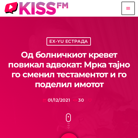
menu
EX-YU ЕСТРАДА
Од болничкиот кревет
повикал адвокат: Мрка тајно
го сменил тестаментот и го
поделил имотот
01/12/2021
30
today