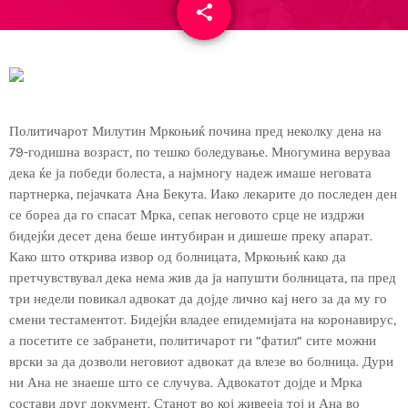
share
email
Политичарот Милутин Мркоњиќ почина пред неколку дена на
79-годишна возраст, по тешко боледување. Многумина веруваа
дека ќе ја победи болеста, а најмногу надеж имаше неговата
партнерка, пејачката Ана Бекута. Иако лекарите до последен ден
се бореа да го спасат Мрка, сепак неговото срце не издржи
бидејќи десет дена беше интубиран и дишеше преку апарат.
Како што открива извор од болницата, Мркоњиќ како да
претчувствувал дека нема жив да ја напушти болницата, па пред
три недели повикал адвокат да дојде лично кај него за да му го
смени тестаментот. Бидејќи владее епидемијата на коронавирус,
а посетите се забранети, политичарот ги “фатил“ сите можни
врски за да дозволи неговиот адвокат да влезе во болница. Дури
ни Ана не знаеше што се случува. Адвокатот дојде и Мрка
состави друг документ. Станот во кој живееја тој и Ана во