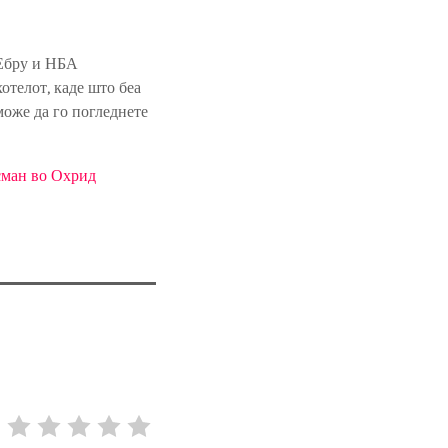
 Ебру и НБА
отелот, каде што беа
 може да го погледнете
сман во Охрид