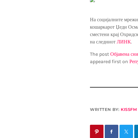
На социјалните мрежи 
кошаркарот Џеди Осман
сместени крај Охридско
на следниот
ЛИНК
.
The post
Објавена сн
appeared first on
Реп
WRITTEN BY:
KISSFM