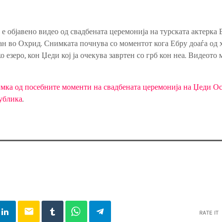
е објавено видео од свадбената церемонија на турската актерка
 во Охрид. Снимката почнува со моментот кога Ебру доаѓа од х
 езеро, кон Џеди кој ја очекува завртен со грб кон неа. Видеото
имка од посебните моменти на свадбената церемонија на Џеди О
ублика
.
email
RATE IT