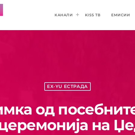
КАНАЛИ
KISS ТВ
ЕМИСИИ
EX-YU ЕСТРАДА
имка од посебнит
 церемонија на Џе