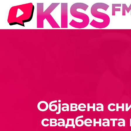
Објавена сн
свадбената