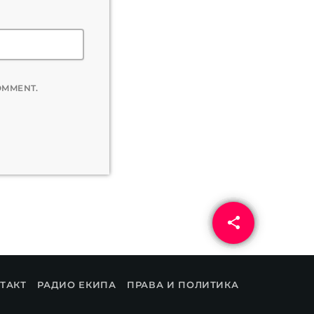
COMMENT.
share
email
ТАКТ
РАДИО ЕКИПА
ПРАВА И ПОЛИТИКА