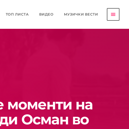
menu
ТОП ЛИСТА
ВИДЕО
МУЗИЧКИ ВЕСТИ
е моменти на
ди Осман во