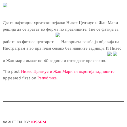
Двете најзгодни хрватски пејачки Нивес Целзиус и Жан Мари
решија да се вратат во форма по празниците. Тие се фатија за
работа во фитнес центарот.
Напорната вежба ја објавија на
Инстраграм а во прв план секако беа нивните задници. И Нивес
и Жан мари имаат по 40 години и изгледаат прекрасно.
The post
Нивес Целзиус и Жан Мари ги вкрстија задниците
appeared first on
Република
.
WRITTEN BY:
KISSFM