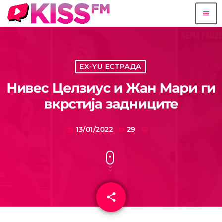
menu
EX-YU ЕСТРАДА
Нивес Целзиус и Жан Мари ги
вкрстија задниците
13/01/2022
29
today
share
email