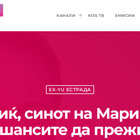
КАНАЛИ
KISS ТВ
ЕМИСИИ
EX-YU ЕСТРАДА
иќ, синот на Мари
 шансите да прежи