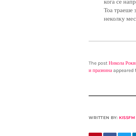
кога се нап
Тоа траеше з
неколку мес
The post
Никола Рокви
и празнина
appeared f
WRITTEN BY:
KISSFM