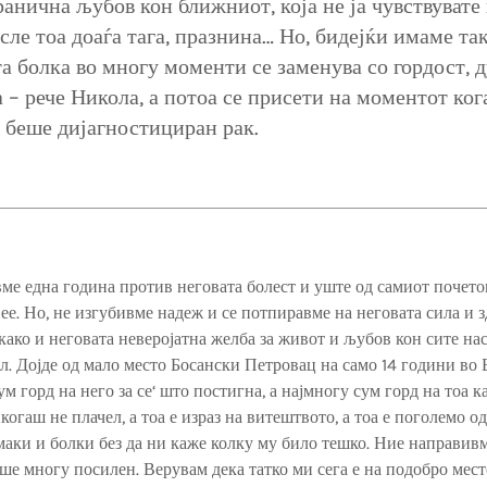
ранична љубов кон ближниот, која не ја чувствувате 
сле тоа доаѓа тага, празнина… Но, бидејќи имаме так
а болка во многу моменти се заменува со гордост, 
а – рече Никола, а потоа се присети на моментот ког
беше дијагностициран рак.
ме една година против неговата болест и уште од самиот почето
е. Но, не изгубивме надеж и се потпиравме на неговата сила и 
како и неговата неверојатна желба за живот и љубов кон сите нас
. Дојде од мало место Босански Петровац на само 14 години во 
 горд на него за се‘ што постигна, а најмногу сум горд на тоа как
огаш не плачел, а тоа е израз на витештвото, а тоа е поголемо од
аки и болки без да ни каже колку му било тешко. Ние направивм
еше многу посилен. Верувам дека татко ми сега е на подобро мест