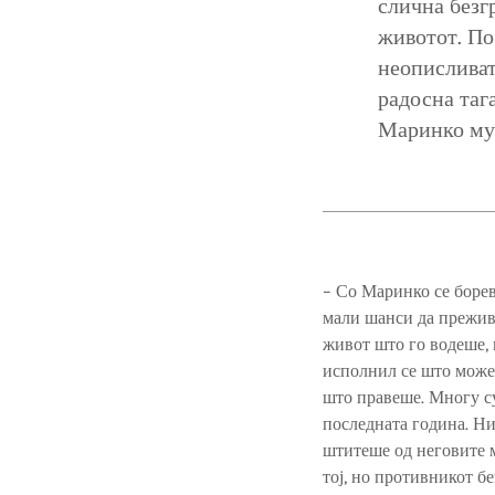
слична безг
животот. По
неописливат
радосна таг
Маринко му 
– Со Маринко се борев
мали шанси да преживе
живот што го водеше, 
исполнил се што можел
што правеше. Многу сум
последната година. Ник
штитеше од неговите м
тој, но противникот б