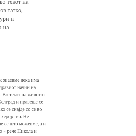
во текот на
ов татко,
дури и
а на
к знаевме дека има
здравиот начин на
. Во текот на животот
Белград и правеше се
о се снајде со се во
 херојство. Не
е се што можевме, а и
о – рече Никола и