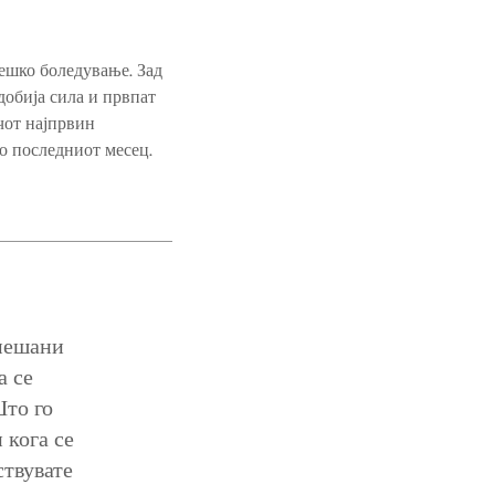
ешко боледување. Зад
добија сила и првпат
ачот најпрвин
во последниот месец.
змешани
а се
Што го
 кога се
ствувате