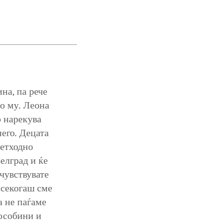
на, па рече
до му. Леона
о нарекува
него. Децата
ретходно
Белград и ќе
 чувствувате
 секогаш сме
а не паѓаме
 особини и