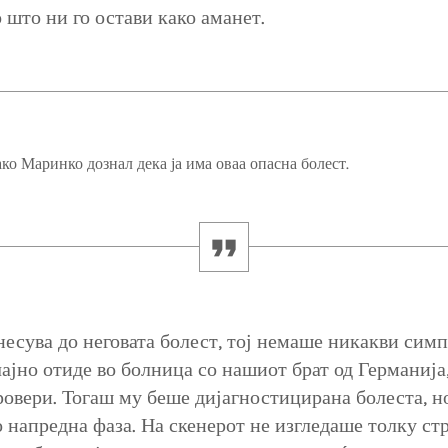
 што ни го остави како аманет.
ако Маринко дознал дека ја има оваа опасна болест.
несува до неговата болест, тој немаше никакви сим
ајно отиде во болница со нашиот брат од Германија,
ровери. Тогаш му беше дијагностицирана болеста, но
о напредна фаза. На скенерот не изгледаше толку ст