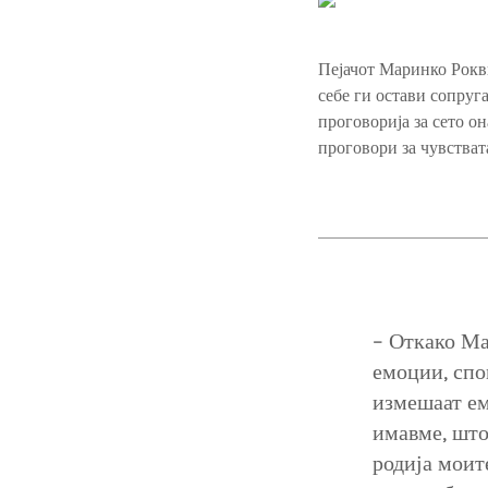
Пејачот Маринко Рокв
себе ги остави сопруг
проговорија за сето о
проговори за чувстват
– Откако Ма
емоции, спо
измешаат ем
имавме, што 
родија моит