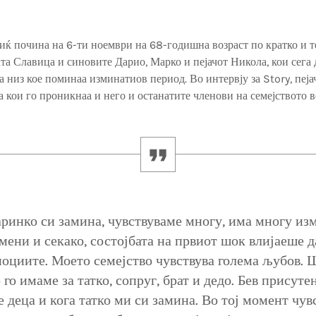
иќ почина на 6-ти ноември на 68-годишна возраст по кратко и т
ата Славица и синовите Дарио, Марко и пејачот Никола, кои сега 
на низ кое поминаа изминатиов период. Во интервју за Story, пеј
а кои го проникнаа и него и останатите членови на семејството 
ринко си замина, чувствуваме многу, има многу и
мени и секако, состојбата на првиот шок влијаеше д
оциите. Моето семејство чувствува голема љубов. 
го имаме за татко, сопруг, брат и дедо. Бев присутен
е деца и кога татко ми си замина. Во тој момент чув