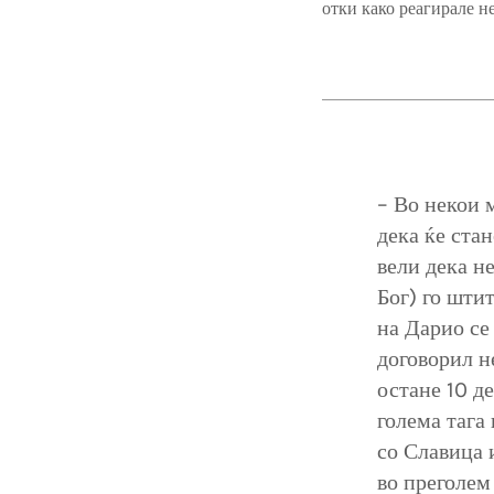
отки како реагирале н
– Во некои 
дека ќе стан
вели дека н
Бог) го штит
на Дарио се
договорил не
остане 10 д
голема тага
со Славица 
во преголем