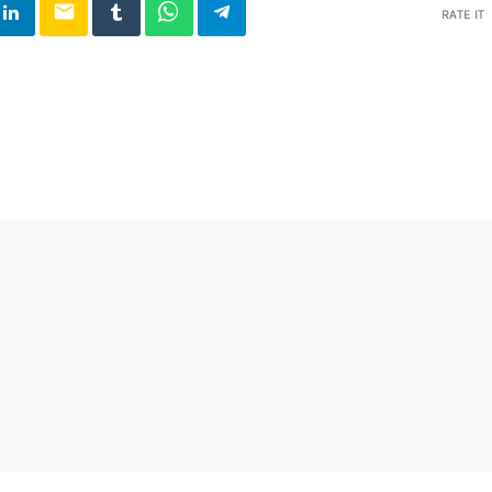
email
RATE IT