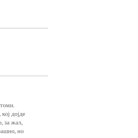
птоми.
 кој дојде
, за жал,
рашно, но