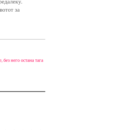
редалеку.
вотот за
 без него остана тага