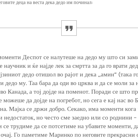
еговите деца на веста дека дедо им починал:
моменти Деспот се налутеше на дедо му што си зами
е научник и ќе најде лек за смртта за да го врати де
ејзиниот дедо отишол во рајот и дека „амин“ (така г
и дедо му. Таа бара да оди во црква и да се моли за 
 во Канада, а тој дојде на поменот. Поради се што п
 можеше да дојде на погребот, но сега е кај нас во 
ена. Мајка се држи добро. Секако, има моменти кога
 и недостаток, но често сме заедно или со роднини –
и се трудиме да се потсетиме на убавите моменти, д
 очај. Го паметиме Маринко по неговите прекрасни