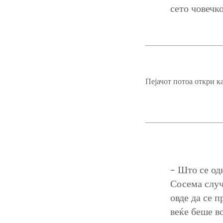
сето човечко
Пејачот потоа откри к
– Што се од
Сосема случ
овде да се п
веќе беше в