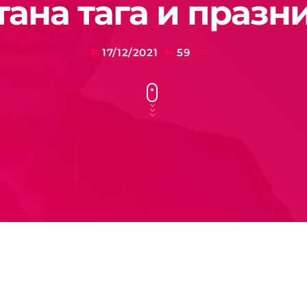
тана тага и празн
17/12/2021
59
today