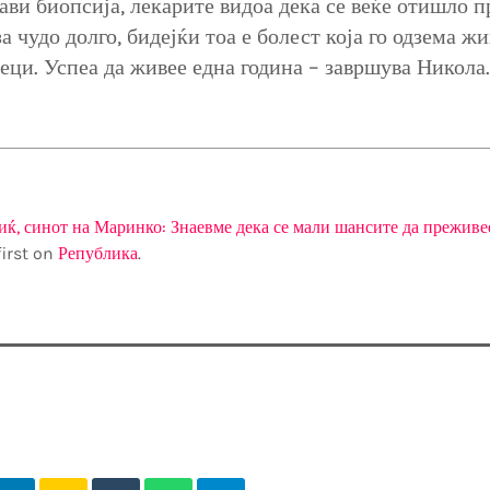
рави биопсија, лекарите видоа дека се веќе отишло п
а чудо долго, бидејќи тоа е болест која го одзема жи
еци. Успеа да живее една година – завршува Никола.
ќ, синот на Маринко: Знаевме дека се мали шансите да преживее,
irst on
Република
.