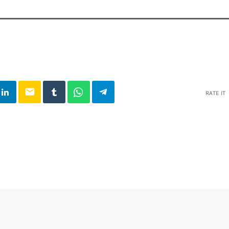
email
RATE IT