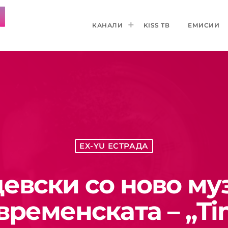
КАНАЛИ
KISS ТВ
ЕМИСИИ
EX-YU ЕСТРАДА
евски со ново му
временската – „T