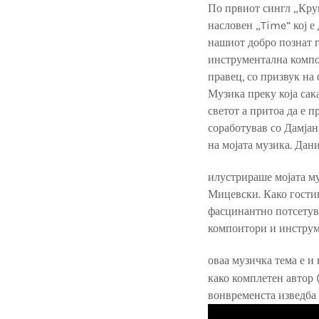
По првиот сингл „Кру
насловен „Time” кој е
нашиот добро познат г
инструментална компо
правец, со призвук на
Музика преку која сак
светот а притоа да е 
соработував со Дамјан 
на мојата музика. Дан
илустрираше мојата м
Мицевски. Како гостин
фасцинантно потсетува
компоитори и инструм
оваа музичка тема е и
како комплетен автор 
вонвременста изведба