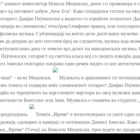
г” нашиот композитор Никола Мицевски, денес го промовира и с
 дел од неговиот албум „Nеw Era”. Како специјален гостин на ово
итарист Дамјан Пејчиноски а видеото го изработи познатиот Дан
зиција во синематик/ етно/рок/симфони правец, или популарно
 филмска музика. Сублимација на моето цело досегашно музичко 
ам да допрам до што поголем број на слушатели, музика која може
претпознатливо дека се темели врз дихот на македонската музика.
Пејчиноски, гитарист од светска класа кој со својата изведба да
иел Јовески повторно направи едно ремек видео со кое автентичн
узика“ – вели Мицевски.
Музиката и аранжманот ги потпишув
во темата се појавува веќе споменатиот гитарист Дамјан Пејчино
јќи на тврештвото на најголемите мајстори во овој музички жанр
енталисти Вангелис или Јани. Музиката е снимена во студиото 
 продуцирана.
Темата „Време“ е визуелизирана со уште едно о
(режија, сценарио и камера) се потпишува Даниел Јовески. Како 
 на „Време“ (Time) на Николче Мицевски, проследете во продол