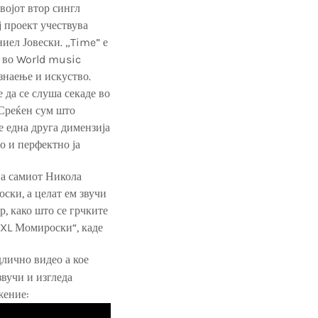
војот втор сингл
ј проект учествува
иел Јовески. „Time” е
 во World music
знаење и искуство.
 да се слуша секаде во
 Среќен сум што
де една друга димензија
о и перфектно ја
а самиот Никола
ски, а целат ем звучи
, како што се грчките
„XL Момироски“, каде
длично видео а кое
звучи и изгледа
жение: