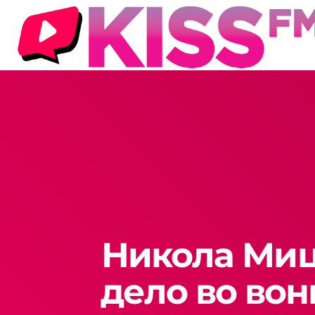
Никола Миц
дело во вон