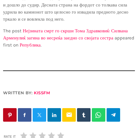
и дошло до судир. Десната страна на фордот со толкава сила
удрила во камионот што целосно го извадила предното десно
тркало и се вовлекла под него.
The post
Нејзината смрт го скрши Тома Здравковиќ: Силвана
Арменулиќ загина во несреќа заедно со својата сестра
appeared
first on
Република
.
WRITTEN BY:
KISSFM
email
RATE IT