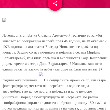
share
email
Легендарната пејачка Силвана Арменулиќ трагично го загуби
животот во сообраќајна несреќа пред 45 години, на 10 октомври
1976 година, на автопатот Белград-Ниш, кога се враќала од
концерт. Заедно со неа починала и нејзината сестра Мирјана
Барјактаревиќ, која била бремена и виолинистот Раде Јашаревиќ,
додека третата сестра Дина Бајрактаревиќ Николиќ, како што
еднаш рекла, за влакно ја избегнала смртта. Силвана имала 37
години кога починала.
На социјалните мрежи се појави стара
фотографија од местото на несреќата на која се гледа
автомобилот во кој се наоѓала пејачката и кој е целосно
уништен! Според реконструкцијата на несреќата, по рамна
сообраќајница фордот се движел со брзина од околу 150 км/ч, а
потоа наеднаш почнал да преминува на левата, спротивна лента