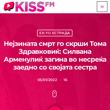
menu
EX-YU ЕСТРАДА
Нејзината смрт го скрши Тома
Здравковиќ: Силвана
Арменулиќ загина во несреќа
заедно со својата сестра
05/01/2022
16
today