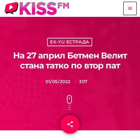
menu
EX-YU ЕСТРАДА
На 27 април Бетмен Велит
стана татко по втор пат
01/05/2022
307
today
share
email