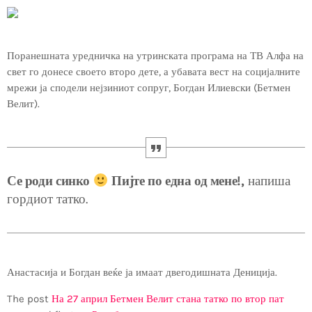
Поранешната уредничка на утринската програма на ТВ Алфа на
свет го донесе своето второ дете, а убавата вест на социјалните
мрежи ја сподели нејзиниот сопруг, Богдан Илиевски (Бетмен
Велит).
Се роди синко
Пијте по една од мене!,
напиша
гордиот татко.
Анастасија и Богдан веќе ја имаат двегодишната Дениција.
The post
На 27 април Бетмен Велит стана татко по втор пат