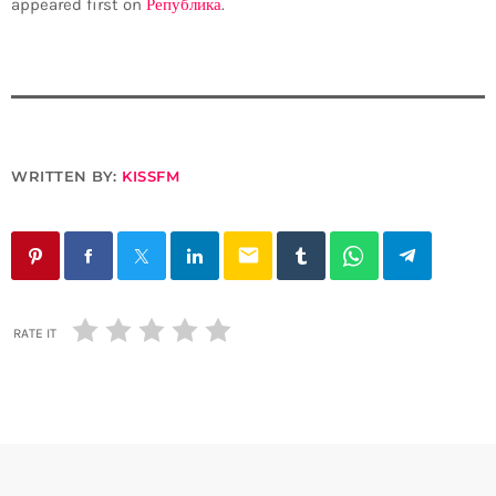
appeared first on
Република
.
WRITTEN BY:
KISSFM
email
RATE IT