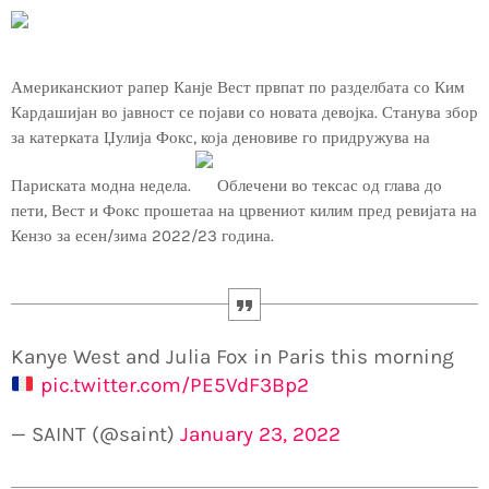
Американскиот рапер Канје Вест првпат по разделбата со Ким
Кардашијан во јавност се појави со новата девојка. Станува збор
за катерката Џулија Фокс, која деновиве го придружува на
Париската модна недела.
Облечени во тексас од глава до
пети, Вест и Фокс прошетаа на црвениот килим пред ревијата на
Кензо за есен/зима 2022/23 година.
Kanye West and Julia Fox in Paris this morning
pic.twitter.com/PE5VdF3Bp2
— SAINT (@saint)
January 23, 2022