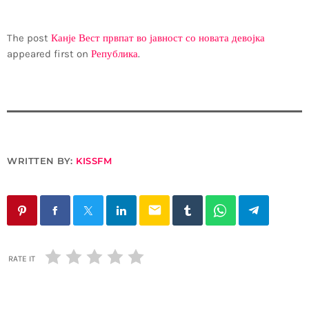
The post
Канје Вест првпат во јавност со новата девојка
appeared first on
Република
.
WRITTEN BY:
KISSFM
email
RATE IT