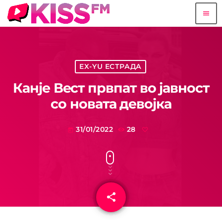
menu
EX-YU ЕСТРАДА
Канје Вест првпат во јавност
со новата девојка
31/01/2022
28
today
share
email