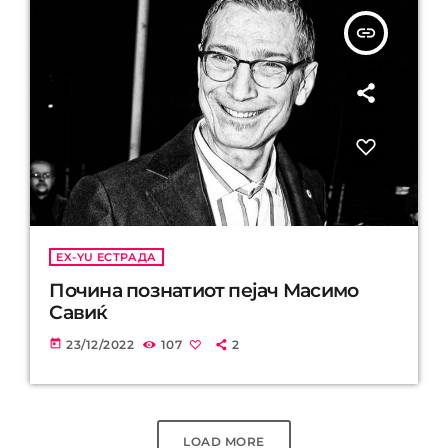
insert_link
EX-YU ЕСТРАДА
Почина познатиот пејач Масимо
Савиќ
today
23/12/2022
107
2
LOAD MORE