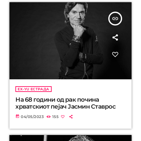
insert_link
EX-YU ЕСТРАДА
На 68 години од рак почина
хрватскиот пејач Јасмин Ставрос
today
04/05/2023
155