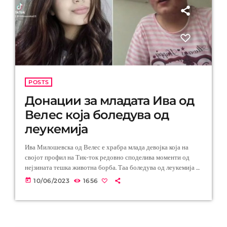
POSTS
Донации за младата Ива од
Велес која боледува од
леукемија
Ива Милошевска од Велес е храбра млада девојка која на
својот профил на Тик-ток редовно споделива моменти од
нејзината тешка животна борба. Таа боледува од леукемија и
како што самата вели, последните две години повеќе
today
10/06/2023
1656
престојува во болница отколку во својот дом. Во последното
видео таа упати апел до сите хумани луѓе да и помогнат да го
помогне лекувањето бидејќи трошоците се многу големи, а
таа ја има само својата […]