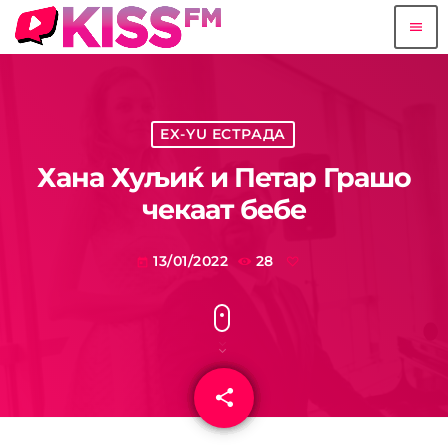
menu
EX-YU ЕСТРАДА
Хана Хуљиќ и Петар Грашо
чекаат бебе
13/01/2022
28
today
share
email