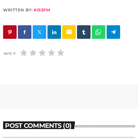
WRITTEN BY:
KISSFM
email
RATE IT
POST COMMENTS (0)