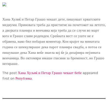
Хана Хулиќ и Петар Грашо чекаат дете, пишуваат хрватските
медиуми. Приновата треба да пристигне на почетокот на летото,
а двојката планира и венчавка која треба да се случи во март
кога и Грашо слави роденден. Среќната вест се уште не е
објавена, иако бил побаран коментар. Кон крајот на минатата
година се шпекулираше дека парот планира свадба, а потоа се
пишуваше дека Хана веќе знаела кој ќе ја дизајнира нејзината
венчаница. Во октомври имаше гласини за бременост, но Грашо
негираше.
The post
Хана Хуљиќ и Петар Грашо чекаат бебе
appeared
first on
Република
.