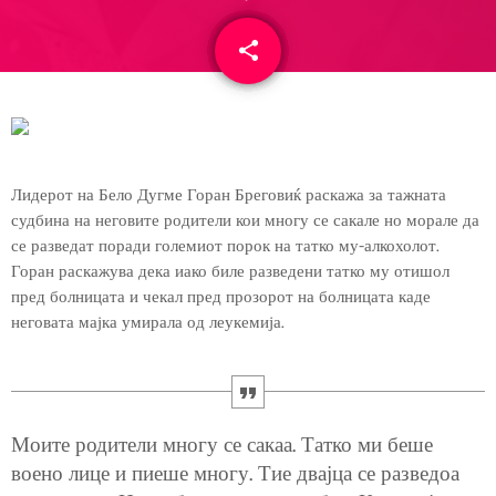
share
email
Лидерот на Бело Дугме Горан Бреговиќ раскажа за тажната
судбина на неговите родители кои многу се сакале но морале да
се разведат поради големиот порок на татко му-алкохолот.
Горан раскажува дека иако биле разведени татко му отишол
пред болницата и чекал пред прозорот на болницата каде
неговата мајка умирала од леукемија.
Моите родители многу се сакаа. Татко ми беше
воено лице и пиеше многу. Тие двајца се разведоа