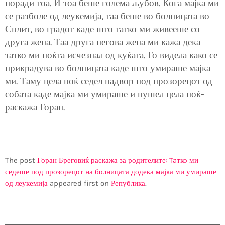
поради тоа. И тоа беше голема љубов. Кога мајка ми
се разболе од леукемија, таа беше во болницата во
Сплит, во градот каде што татко ми живееше со
друга жена. Таа друга негова жена ми кажа дека
татко ми ноќта исчезнал од куќата. Го видела како се
прикрадува во болницата каде што умираше мајка
ми. Таму цела ноќ седел надвор под прозорецот од
собата каде мајка ми умираше и пушел цела ноќ-
раскажа Горан.
The post
Горан Бреговиќ раскажа за родителите: Taтко ми
седеше под прозорецот на болницата додека мајка ми умираше
од леукемија
appeared first on
Република
.