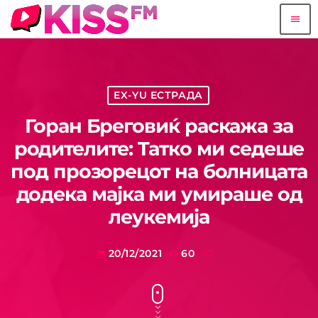
menu
EX-YU ЕСТРАДА
Горан Бреговиќ раскажа за
родителите: Taтко ми седеше
под прозорецот на болницата
додека мајка ми умираше од
леукемија
20/12/2021
60
today