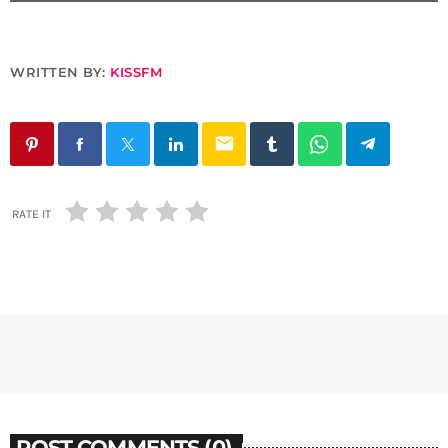
WRITTEN BY:
KISSFM
email
RATE IT
POST COMMENTS (0)